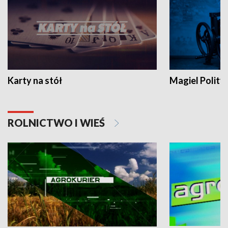
Karty na stół
Magiel Polity
ROLNICTWO I WIEŚ