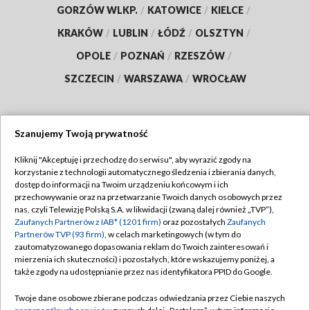
GORZÓW WLKP.
/
KATOWICE
/
KIELCE
/
KRAKÓW
/
LUBLIN
/
ŁÓDŹ
/
OLSZTYN
/
OPOLE
/
POZNAŃ
/
RZESZÓW
/
SZCZECIN
/
WARSZAWA
/
WROCŁAW
Szanujemy Twoją prywatność
Dołącz do nas:
Kliknij "Akceptuję i przechodzę do serwisu", aby wyrazić zgody na
korzystanie z technologii automatycznego śledzenia i zbierania danych,
TVP
dostęp do informacji na Twoim urządzeniu końcowym i ich
Abonament TVP
przechowywanie oraz na przetwarzanie Twoich danych osobowych przez
Regulamin TVP
nas, czyli Telewizję Polską S.A. w likwidacji (zwaną dalej również „TVP”),
Emisja w TVP
Zaufanych Partnerów z IAB* (1201 firm)
oraz pozostałych
Zaufanych
Polityka prywatności
Partnerów TVP (93 firm)
, w celach marketingowych (w tym do
Centrum informacji TVP
Moje zgody
zautomatyzowanego dopasowania reklam do Twoich zainteresowań i
mierzenia ich skuteczności) i pozostałych, które wskazujemy poniżej, a
Naziemna Telewizja Cyfrowa
Pomoc
także zgody na udostępnianie przez nas identyfikatora PPID do Google.
Sklep TVP
Biuro reklamy
Twoje dane osobowe zbierane podczas odwiedzania przez Ciebie naszych
Rada Programowa