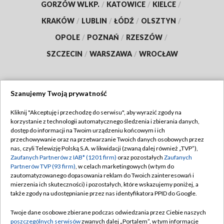
GORZÓW WLKP.
/
KATOWICE
/
KIELCE
/
KRAKÓW
/
LUBLIN
/
ŁÓDŹ
/
OLSZTYN
/
OPOLE
/
POZNAŃ
/
RZESZÓW
/
SZCZECIN
/
WARSZAWA
/
WROCŁAW
Szanujemy Twoją prywatność
Dołącz do nas:
Kliknij "Akceptuję i przechodzę do serwisu", aby wyrazić zgody na
korzystanie z technologii automatycznego śledzenia i zbierania danych,
TVP
dostęp do informacji na Twoim urządzeniu końcowym i ich
Abonament TVP
przechowywanie oraz na przetwarzanie Twoich danych osobowych przez
Regulamin TVP
nas, czyli Telewizję Polską S.A. w likwidacji (zwaną dalej również „TVP”),
Emisja w TVP
Polityka prywatności
Zaufanych Partnerów z IAB* (1201 firm)
oraz pozostałych
Zaufanych
Partnerów TVP (93 firm)
, w celach marketingowych (w tym do
Centrum informacji TVP
Moje zgody
zautomatyzowanego dopasowania reklam do Twoich zainteresowań i
mierzenia ich skuteczności) i pozostałych, które wskazujemy poniżej, a
Naziemna Telewizja Cyfrowa
Pomoc
także zgody na udostępnianie przez nas identyfikatora PPID do Google.
Sklep TVP
Biuro reklamy
Twoje dane osobowe zbierane podczas odwiedzania przez Ciebie naszych
Rada Programowa
Kontakt
poszczególnych serwisów
zwanych dalej „Portalem”, w tym informacje