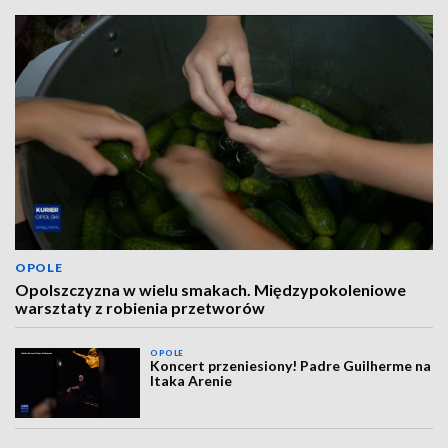
OPOLE
Opolszczyzna w wielu smakach. Międzypokoleniowe
warsztaty z robienia przetworów
OPOLE
Koncert przeniesiony! Padre Guilherme na
Itaka Arenie