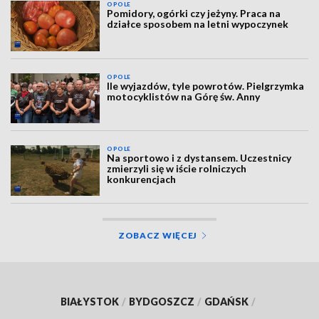
OPOLE
Pomidory, ogórki czy jeżyny. Praca na
działce sposobem na letni wypoczynek
OPOLE
Ile wyjazdów, tyle powrotów. Pielgrzymka
motocyklistów na Górę św. Anny
OPOLE
Na sportowo i z dystansem. Uczestnicy
zmierzyli się w iście rolniczych
konkurencjach
ZOBACZ WIĘCEJ
BIAŁYSTOK
/
BYDGOSZCZ
/
GDAŃSK
/