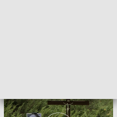
POWRÓT DO
OPOLE
TVP REGIONY
Pożegnano Ryszarda Kowalczyka
2017-10-24
Sandra Dąbrowa, mp