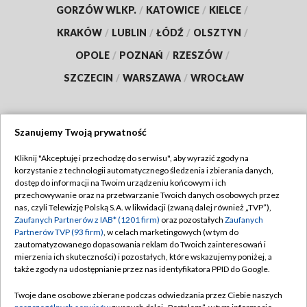
GORZÓW WLKP.
/
KATOWICE
/
KIELCE
/
KRAKÓW
/
LUBLIN
/
ŁÓDŹ
/
OLSZTYN
/
OPOLE
/
POZNAŃ
/
RZESZÓW
/
SZCZECIN
/
WARSZAWA
/
WROCŁAW
Szanujemy Twoją prywatność
Dołącz do nas:
Kliknij "Akceptuję i przechodzę do serwisu", aby wyrazić zgody na
korzystanie z technologii automatycznego śledzenia i zbierania danych,
TVP
dostęp do informacji na Twoim urządzeniu końcowym i ich
Abonament TVP
przechowywanie oraz na przetwarzanie Twoich danych osobowych przez
Regulamin TVP
nas, czyli Telewizję Polską S.A. w likwidacji (zwaną dalej również „TVP”),
Emisja w TVP
Zaufanych Partnerów z IAB* (1201 firm)
oraz pozostałych
Zaufanych
Polityka prywatności
Partnerów TVP (93 firm)
, w celach marketingowych (w tym do
Centrum informacji TVP
Moje zgody
zautomatyzowanego dopasowania reklam do Twoich zainteresowań i
mierzenia ich skuteczności) i pozostałych, które wskazujemy poniżej, a
Naziemna Telewizja Cyfrowa
Pomoc
także zgody na udostępnianie przez nas identyfikatora PPID do Google.
Sklep TVP
Biuro reklamy
Twoje dane osobowe zbierane podczas odwiedzania przez Ciebie naszych
Rada Programowa