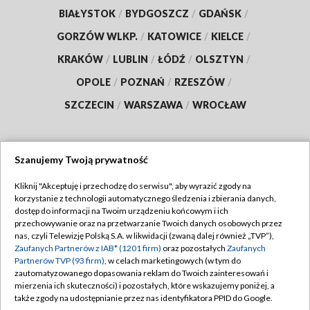
BIAŁYSTOK
/
BYDGOSZCZ
/
GDAŃSK
/
GORZÓW WLKP.
/
KATOWICE
/
KIELCE
/
KRAKÓW
/
LUBLIN
/
ŁÓDŹ
/
OLSZTYN
/
OPOLE
/
POZNAŃ
/
RZESZÓW
/
SZCZECIN
/
WARSZAWA
/
WROCŁAW
Szanujemy Twoją prywatność
Dołącz do nas:
Kliknij "Akceptuję i przechodzę do serwisu", aby wyrazić zgody na
korzystanie z technologii automatycznego śledzenia i zbierania danych,
TVP
dostęp do informacji na Twoim urządzeniu końcowym i ich
Abonament TVP
przechowywanie oraz na przetwarzanie Twoich danych osobowych przez
Regulamin TVP
nas, czyli Telewizję Polską S.A. w likwidacji (zwaną dalej również „TVP”),
Emisja w TVP
Polityka prywatności
Zaufanych Partnerów z IAB* (1201 firm)
oraz pozostałych
Zaufanych
Partnerów TVP (93 firm)
, w celach marketingowych (w tym do
Centrum informacji TVP
Moje zgody
zautomatyzowanego dopasowania reklam do Twoich zainteresowań i
mierzenia ich skuteczności) i pozostałych, które wskazujemy poniżej, a
Naziemna Telewizja Cyfrowa
Pomoc
także zgody na udostępnianie przez nas identyfikatora PPID do Google.