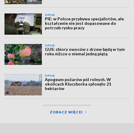
OPOLE
PIE: w Polsce przybywa specjalistów, ale
kształcenie nie jest dopasowane do
potrzeb rynku pracy
OPOLE
GUS: zbiory owoców z drzew będą w tym
roku niższe o niemal jedną piątą
OPOLE
Apogeum pożarów pól rolnych. W
okolicach Kluczborka spłonęło 21
hektarów
ZOBACZ WIĘCEJ