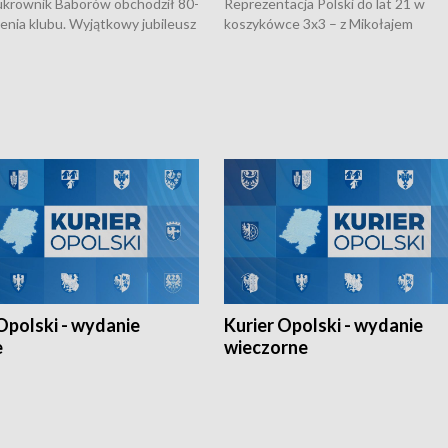
rownik Baborów obchodził 80-
Reprezentacja Polski do lat 21 w
nienia klubu. Wyjątkowy jubileusz
koszykówce 3x3 – z Mikołajem
 na sportowo. W programie
Kowalczykiem z opolskiego AZS-u 
 turnieju eliminacyjnym
składzie - wygrała dwa z trzech tur
h Mistrzostw w siatkówce
w ramach Ligi Narodów. Rywalizacja
 amatorów w Opolu oraz o
odbyła się w węgierskim Szolnok.
lejarza Opole. Zapraszamy!
Opolski - wydanie
Kurier Opolski - wydanie
e
wieczorne