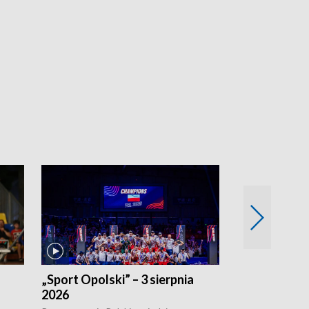
„Sport Opolski” – 3 sierpnia
„Sport Opolsk
2026
Reprezentacja P