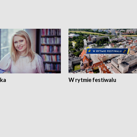
ka
W rytmie festiwalu