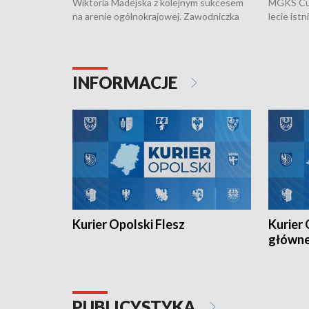
Wiktoria Madejska z kolejnym sukcesem
MGKS Cuk
na arenie ogólnokrajowej. Zawodniczka
lecie ist
Klubu Kolarskiego Ziemia Brzeska
odbył się
została podwójna Mistrzynią Polski
również o
Juniorów Młodszych w kolarstwie
Otwartyc
torowym.
plażowej
INFORMACJE
meczu Ko
Kurier Opolski Flesz
Kurier 
główn
PUBLICYSTYKA