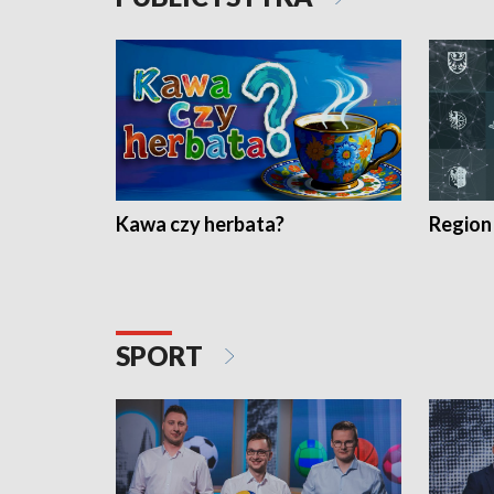
Kawa czy herbata?
Region
SPORT