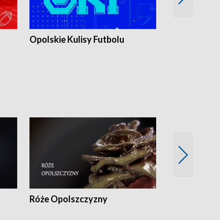
Opolskie Kulisy Futbolu
Złote chwile
sportu
Róże Opolszczyzny
Czas report