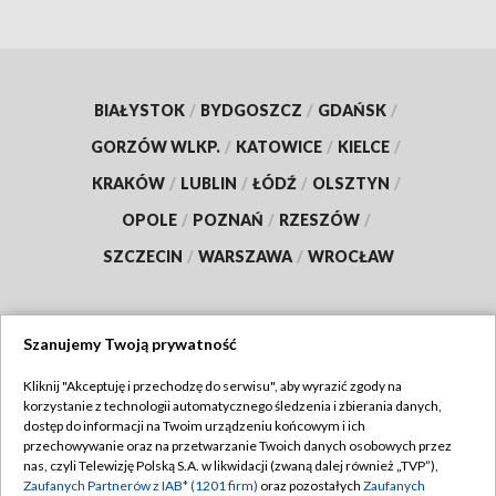
BIAŁYSTOK
/
BYDGOSZCZ
/
GDAŃSK
/
GORZÓW WLKP.
/
KATOWICE
/
KIELCE
/
KRAKÓW
/
LUBLIN
/
ŁÓDŹ
/
OLSZTYN
/
OPOLE
/
POZNAŃ
/
RZESZÓW
/
SZCZECIN
/
WARSZAWA
/
WROCŁAW
Szanujemy Twoją prywatność
Dołącz do nas:
Kliknij "Akceptuję i przechodzę do serwisu", aby wyrazić zgody na
korzystanie z technologii automatycznego śledzenia i zbierania danych,
TVP
dostęp do informacji na Twoim urządzeniu końcowym i ich
Abonament TVP
przechowywanie oraz na przetwarzanie Twoich danych osobowych przez
Regulamin TVP
nas, czyli Telewizję Polską S.A. w likwidacji (zwaną dalej również „TVP”),
Emisja w TVP
Zaufanych Partnerów z IAB* (1201 firm)
oraz pozostałych
Zaufanych
Polityka prywatności