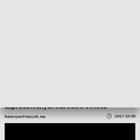
POWRÓT DO
OPOLE
TVP REGIONY
Polacy w czołówce najbardziej
zapracowanych narodów świata
2017-10-09
Katarzyna Polaczek, mp