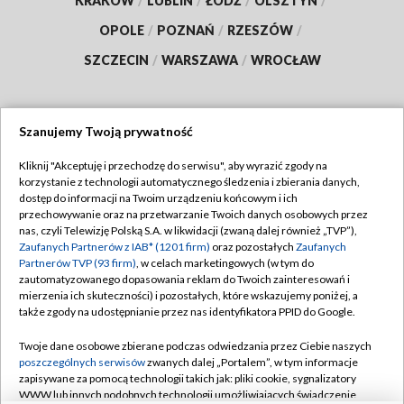
KRAKÓW
/
LUBLIN
/
ŁÓDŹ
/
OLSZTYN
/
OPOLE
/
POZNAŃ
/
RZESZÓW
/
SZCZECIN
/
WARSZAWA
/
WROCŁAW
Szanujemy Twoją prywatność
Dołącz do nas:
Kliknij "Akceptuję i przechodzę do serwisu", aby wyrazić zgody na
korzystanie z technologii automatycznego śledzenia i zbierania danych,
TVP
dostęp do informacji na Twoim urządzeniu końcowym i ich
Abonament TVP
przechowywanie oraz na przetwarzanie Twoich danych osobowych przez
Regulamin TVP
nas, czyli Telewizję Polską S.A. w likwidacji (zwaną dalej również „TVP”),
Emisja w TVP
Polityka prywatności
Zaufanych Partnerów z IAB* (1201 firm)
oraz pozostałych
Zaufanych
Partnerów TVP (93 firm)
, w celach marketingowych (w tym do
Centrum informacji TVP
Moje zgody
zautomatyzowanego dopasowania reklam do Twoich zainteresowań i
mierzenia ich skuteczności) i pozostałych, które wskazujemy poniżej, a
Naziemna Telewizja Cyfrowa
Pomoc
także zgody na udostępnianie przez nas identyfikatora PPID do Google.
Sklep TVP
Biuro reklamy
Twoje dane osobowe zbierane podczas odwiedzania przez Ciebie naszych
Rada Programowa
Kontakt
poszczególnych serwisów
zwanych dalej „Portalem”, w tym informacje
zapisywane za pomocą technologii takich jak: pliki cookie, sygnalizatory
System NOS
WWW lub innych podobnych technologii umożliwiających świadczenie