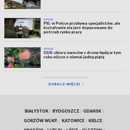
OPOLE
PIE: w Polsce przybywa specjalistów, ale
kształcenie nie jest dopasowane do
potrzeb rynku pracy
OPOLE
GUS: zbiory owoców z drzew będą w tym
roku niższe o niemal jedną piątą
ZOBACZ WIĘCEJ
BIAŁYSTOK
/
BYDGOSZCZ
/
GDAŃSK
/
GORZÓW WLKP.
/
KATOWICE
/
KIELCE
/