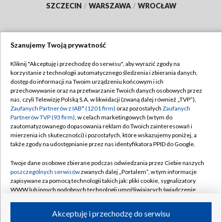
SZCZECIN
/
WARSZAWA
/
WROCŁAW
Szanujemy Twoją prywatność
Dołącz do nas:
Kliknij "Akceptuję i przechodzę do serwisu", aby wyrazić zgody na
korzystanie z technologii automatycznego śledzenia i zbierania danych,
TVP
dostęp do informacji na Twoim urządzeniu końcowym i ich
Abonament TVP
przechowywanie oraz na przetwarzanie Twoich danych osobowych przez
Regulamin TVP
nas, czyli Telewizję Polską S.A. w likwidacji (zwaną dalej również „TVP”),
Emisja w TVP
Zaufanych Partnerów z IAB* (1201 firm)
oraz pozostałych
Zaufanych
Polityka prywatności
Partnerów TVP (93 firm)
, w celach marketingowych (w tym do
Centrum informacji TVP
Moje zgody
zautomatyzowanego dopasowania reklam do Twoich zainteresowań i
mierzenia ich skuteczności) i pozostałych, które wskazujemy poniżej, a
Naziemna Telewizja Cyfrowa
Pomoc
także zgody na udostępnianie przez nas identyfikatora PPID do Google.
Sklep TVP
Biuro reklamy
Twoje dane osobowe zbierane podczas odwiedzania przez Ciebie naszych
Rada Programowa
poszczególnych serwisów
zwanych dalej „Portalem”, w tym informacje
Kontakt
zapisywane za pomocą technologii takich jak: pliki cookie, sygnalizatory
System NOS
WWW lub innych podobnych technologii umożliwiających świadczenie
dopasowanych i bezpiecznych usług, personalizację treści oraz reklam,
Informacje o nadawcy
Kanały
udostępnianie funkcji mediów społecznościowych oraz analizowanie
Akceptuję i przechodzę do serwisu
ruchu w Internecie.
Program dla prasy