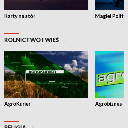
Karty na stół
Magiel Polity
ROLNICTWO I WIEŚ
AgroKurier
Agrobiznes
RELIGIA