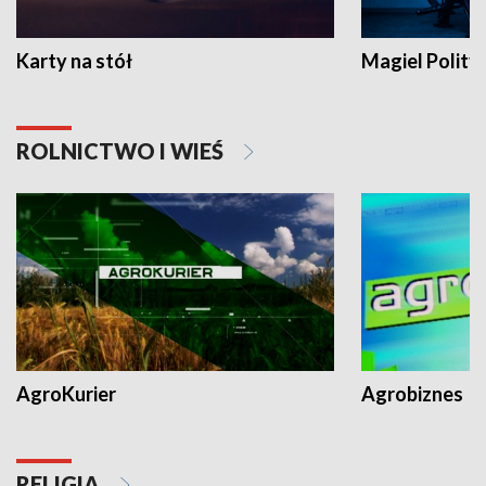
Karty na stół
Magiel Polity
ROLNICTWO I WIEŚ
AgroKurier
Agrobiznes
RELIGIA