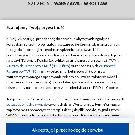
SZCZECIN
/
WARSZAWA
/
WROCŁAW
Szanujemy Twoją prywatność
Dołącz do nas:
Kliknij "Akceptuję i przechodzę do serwisu", aby wyrazić zgody na
korzystanie z technologii automatycznego śledzenia i zbierania danych,
TVP
dostęp do informacji na Twoim urządzeniu końcowym i ich
Abonament TVP
przechowywanie oraz na przetwarzanie Twoich danych osobowych przez
Regulamin TVP
nas, czyli Telewizję Polską S.A. w likwidacji (zwaną dalej również „TVP”),
Emisja w TVP
Zaufanych Partnerów z IAB* (1201 firm)
oraz pozostałych
Zaufanych
Polityka prywatności
Partnerów TVP (93 firm)
, w celach marketingowych (w tym do
Centrum informacji TVP
Moje zgody
zautomatyzowanego dopasowania reklam do Twoich zainteresowań i
mierzenia ich skuteczności) i pozostałych, które wskazujemy poniżej, a
Naziemna Telewizja Cyfrowa
Pomoc
także zgody na udostępnianie przez nas identyfikatora PPID do Google.
Sklep TVP
Biuro reklamy
Twoje dane osobowe zbierane podczas odwiedzania przez Ciebie naszych
Rada Programowa
poszczególnych serwisów
zwanych dalej „Portalem”, w tym informacje
Kontakt
zapisywane za pomocą technologii takich jak: pliki cookie, sygnalizatory
System NOS
WWW lub innych podobnych technologii umożliwiających świadczenie
dopasowanych i bezpiecznych usług, personalizację treści oraz reklam,
Informacje o nadawcy
Kanały
udostępnianie funkcji mediów społecznościowych oraz analizowanie
Akceptuję i przechodzę do serwisu
ruchu w Internecie.
Program dla prasy