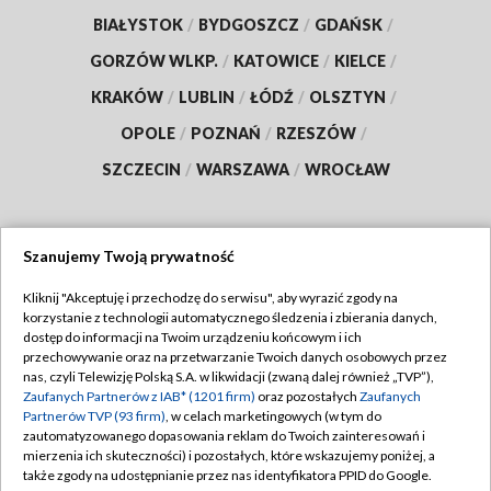
BIAŁYSTOK
/
BYDGOSZCZ
/
GDAŃSK
/
GORZÓW WLKP.
/
KATOWICE
/
KIELCE
/
KRAKÓW
/
LUBLIN
/
ŁÓDŹ
/
OLSZTYN
/
OPOLE
/
POZNAŃ
/
RZESZÓW
/
SZCZECIN
/
WARSZAWA
/
WROCŁAW
Szanujemy Twoją prywatność
Dołącz do nas:
Kliknij "Akceptuję i przechodzę do serwisu", aby wyrazić zgody na
korzystanie z technologii automatycznego śledzenia i zbierania danych,
TVP
dostęp do informacji na Twoim urządzeniu końcowym i ich
Abonament TVP
przechowywanie oraz na przetwarzanie Twoich danych osobowych przez
Regulamin TVP
nas, czyli Telewizję Polską S.A. w likwidacji (zwaną dalej również „TVP”),
Emisja w TVP
Polityka prywatności
Zaufanych Partnerów z IAB* (1201 firm)
oraz pozostałych
Zaufanych
Partnerów TVP (93 firm)
, w celach marketingowych (w tym do
Centrum informacji TVP
Moje zgody
zautomatyzowanego dopasowania reklam do Twoich zainteresowań i
mierzenia ich skuteczności) i pozostałych, które wskazujemy poniżej, a
Naziemna Telewizja Cyfrowa
Pomoc
także zgody na udostępnianie przez nas identyfikatora PPID do Google.