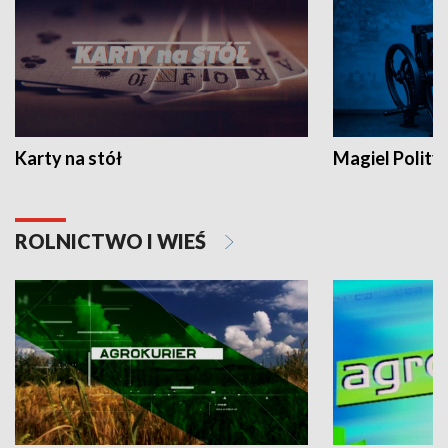
Karty na stół
Magiel Polity
ROLNICTWO I WIEŚ