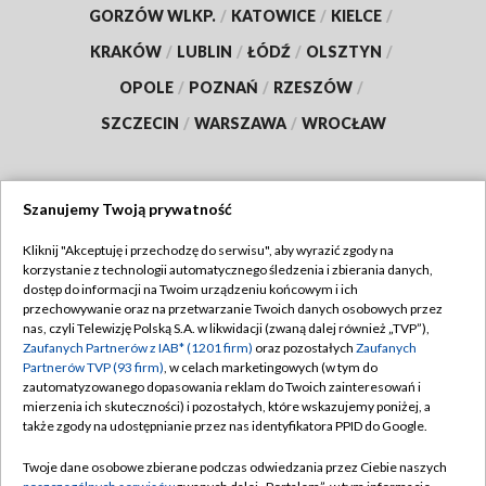
GORZÓW WLKP.
/
KATOWICE
/
KIELCE
/
KRAKÓW
/
LUBLIN
/
ŁÓDŹ
/
OLSZTYN
/
OPOLE
/
POZNAŃ
/
RZESZÓW
/
SZCZECIN
/
WARSZAWA
/
WROCŁAW
Szanujemy Twoją prywatność
Dołącz do nas:
Kliknij "Akceptuję i przechodzę do serwisu", aby wyrazić zgody na
korzystanie z technologii automatycznego śledzenia i zbierania danych,
TVP
dostęp do informacji na Twoim urządzeniu końcowym i ich
Abonament TVP
przechowywanie oraz na przetwarzanie Twoich danych osobowych przez
Regulamin TVP
nas, czyli Telewizję Polską S.A. w likwidacji (zwaną dalej również „TVP”),
Emisja w TVP
Zaufanych Partnerów z IAB* (1201 firm)
oraz pozostałych
Zaufanych
Polityka prywatności
Partnerów TVP (93 firm)
, w celach marketingowych (w tym do
Centrum informacji TVP
Moje zgody
zautomatyzowanego dopasowania reklam do Twoich zainteresowań i
mierzenia ich skuteczności) i pozostałych, które wskazujemy poniżej, a
Naziemna Telewizja Cyfrowa
Pomoc
także zgody na udostępnianie przez nas identyfikatora PPID do Google.
Sklep TVP
Biuro reklamy
Twoje dane osobowe zbierane podczas odwiedzania przez Ciebie naszych
Rada Programowa