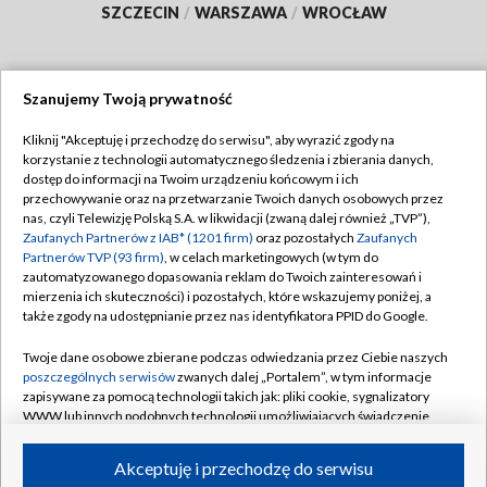
SZCZECIN
/
WARSZAWA
/
WROCŁAW
Szanujemy Twoją prywatność
Dołącz do nas:
Kliknij "Akceptuję i przechodzę do serwisu", aby wyrazić zgody na
korzystanie z technologii automatycznego śledzenia i zbierania danych,
TVP
dostęp do informacji na Twoim urządzeniu końcowym i ich
Abonament TVP
przechowywanie oraz na przetwarzanie Twoich danych osobowych przez
Regulamin TVP
nas, czyli Telewizję Polską S.A. w likwidacji (zwaną dalej również „TVP”),
Emisja w TVP
Zaufanych Partnerów z IAB* (1201 firm)
oraz pozostałych
Zaufanych
Polityka prywatności
Partnerów TVP (93 firm)
, w celach marketingowych (w tym do
Centrum informacji TVP
Moje zgody
zautomatyzowanego dopasowania reklam do Twoich zainteresowań i
mierzenia ich skuteczności) i pozostałych, które wskazujemy poniżej, a
Naziemna Telewizja Cyfrowa
Pomoc
także zgody na udostępnianie przez nas identyfikatora PPID do Google.
Sklep TVP
Biuro reklamy
Twoje dane osobowe zbierane podczas odwiedzania przez Ciebie naszych
Rada Programowa
poszczególnych serwisów
zwanych dalej „Portalem”, w tym informacje
Kontakt
zapisywane za pomocą technologii takich jak: pliki cookie, sygnalizatory
System NOS
WWW lub innych podobnych technologii umożliwiających świadczenie
dopasowanych i bezpiecznych usług, personalizację treści oraz reklam,
Informacje o nadawcy
Kanały
udostępnianie funkcji mediów społecznościowych oraz analizowanie
Akceptuję i przechodzę do serwisu
ruchu w Internecie.
Program dla prasy