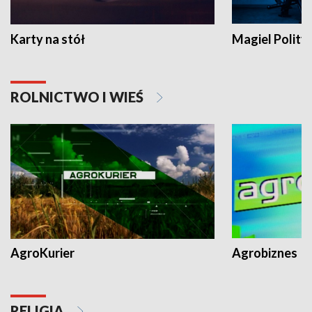
Karty na stół
Magiel Polity
ROLNICTWO I WIEŚ
AgroKurier
Agrobiznes
RELIGIA