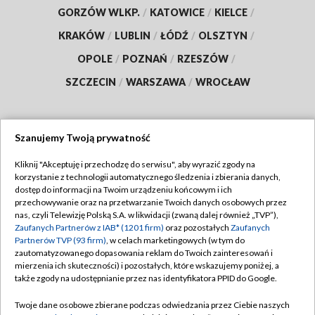
GORZÓW WLKP.
/
KATOWICE
/
KIELCE
/
KRAKÓW
/
LUBLIN
/
ŁÓDŹ
/
OLSZTYN
/
OPOLE
/
POZNAŃ
/
RZESZÓW
/
SZCZECIN
/
WARSZAWA
/
WROCŁAW
Szanujemy Twoją prywatność
Dołącz do nas:
Kliknij "Akceptuję i przechodzę do serwisu", aby wyrazić zgody na
korzystanie z technologii automatycznego śledzenia i zbierania danych,
TVP
dostęp do informacji na Twoim urządzeniu końcowym i ich
Abonament TVP
przechowywanie oraz na przetwarzanie Twoich danych osobowych przez
Regulamin TVP
nas, czyli Telewizję Polską S.A. w likwidacji (zwaną dalej również „TVP”),
Emisja w TVP
Polityka prywatności
Zaufanych Partnerów z IAB* (1201 firm)
oraz pozostałych
Zaufanych
Partnerów TVP (93 firm)
, w celach marketingowych (w tym do
Centrum informacji TVP
Moje zgody
zautomatyzowanego dopasowania reklam do Twoich zainteresowań i
mierzenia ich skuteczności) i pozostałych, które wskazujemy poniżej, a
Naziemna Telewizja Cyfrowa
Pomoc
także zgody na udostępnianie przez nas identyfikatora PPID do Google.
Sklep TVP
Biuro reklamy
Twoje dane osobowe zbierane podczas odwiedzania przez Ciebie naszych