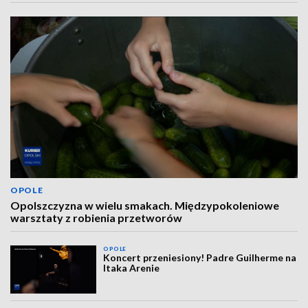
OPOLE
Opolszczyzna w wielu smakach. Międzypokoleniowe
warsztaty z robienia przetworów
OPOLE
Koncert przeniesiony! Padre Guilherme na
Itaka Arenie