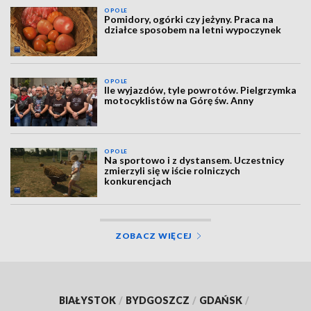
OPOLE
Pomidory, ogórki czy jeżyny. Praca na
działce sposobem na letni wypoczynek
OPOLE
Ile wyjazdów, tyle powrotów. Pielgrzymka
motocyklistów na Górę św. Anny
OPOLE
Na sportowo i z dystansem. Uczestnicy
zmierzyli się w iście rolniczych
konkurencjach
ZOBACZ WIĘCEJ
BIAŁYSTOK
/
BYDGOSZCZ
/
GDAŃSK
/