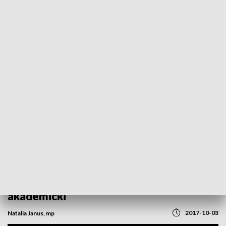
POWRÓT DO
OPOLE
TVP REGIONY
Seniorzy na uczelnie. Studenci
Uniwersytetu Trzeciego Wieku w
Kędzierzynie-Koźlu rozpoczęli rok
akademicki
2017-10-03
Natalia Janus, mp