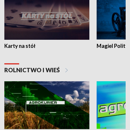
Karty na stół
Magiel Polity
ROLNICTWO I WIEŚ