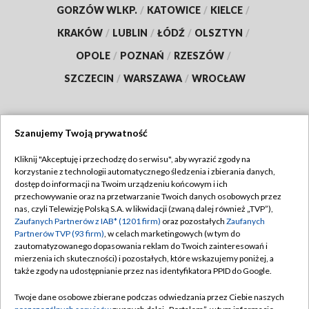
GORZÓW WLKP.
/
KATOWICE
/
KIELCE
/
KRAKÓW
/
LUBLIN
/
ŁÓDŹ
/
OLSZTYN
/
OPOLE
/
POZNAŃ
/
RZESZÓW
/
SZCZECIN
/
WARSZAWA
/
WROCŁAW
Szanujemy Twoją prywatność
Dołącz do nas:
Kliknij "Akceptuję i przechodzę do serwisu", aby wyrazić zgody na
korzystanie z technologii automatycznego śledzenia i zbierania danych,
TVP
dostęp do informacji na Twoim urządzeniu końcowym i ich
Abonament TVP
przechowywanie oraz na przetwarzanie Twoich danych osobowych przez
Regulamin TVP
nas, czyli Telewizję Polską S.A. w likwidacji (zwaną dalej również „TVP”),
Emisja w TVP
Zaufanych Partnerów z IAB* (1201 firm)
oraz pozostałych
Zaufanych
Polityka prywatności
Partnerów TVP (93 firm)
, w celach marketingowych (w tym do
Centrum informacji TVP
Moje zgody
zautomatyzowanego dopasowania reklam do Twoich zainteresowań i
mierzenia ich skuteczności) i pozostałych, które wskazujemy poniżej, a
Naziemna Telewizja Cyfrowa
Pomoc
także zgody na udostępnianie przez nas identyfikatora PPID do Google.
Sklep TVP
Biuro reklamy
Twoje dane osobowe zbierane podczas odwiedzania przez Ciebie naszych
Rada Programowa