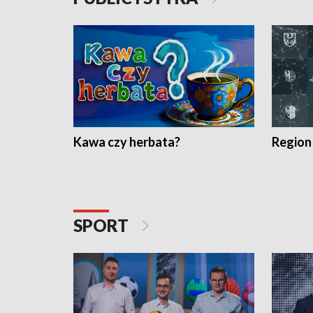
Kawa czy herbata?
Region
SPORT