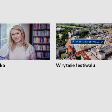
ka
W rytmie festiwalu