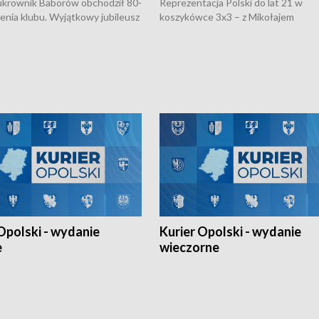
rownik Baborów obchodził 80-
Reprezentacja Polski do lat 21 w
nienia klubu. Wyjątkowy jubileusz
koszykówce 3x3 – z Mikołajem
 na sportowo. W programie
Kowalczykiem z opolskiego AZS-u 
 turnieju eliminacyjnym
składzie - wygrała dwa z trzech tur
h Mistrzostw w siatkówce
w ramach Ligi Narodów. Rywalizacja
 amatorów w Opolu oraz o
odbyła się w węgierskim Szolnok.
lejarza Opole. Zapraszamy!
Opolski - wydanie
Kurier Opolski - wydanie
e
wieczorne