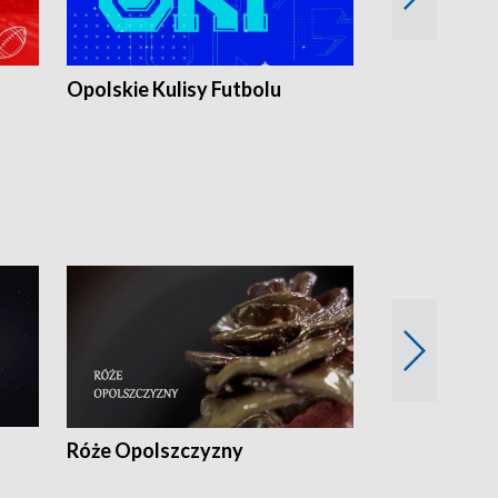
Opolskie Kulisy Futbolu
Złote chwile
sportu
Róże Opolszczyzny
Czas report