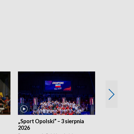
„Sport Opolski” – 3 sierpnia
„Sport Opolsk
2026
Reprezentacja P