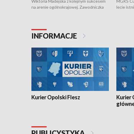
Wiktoria Madejska z kolejnym sukcesem
MGKS Cuk
na arenie ogólnokrajowej. Zawodniczka
lecie ist
Klubu Kolarskiego Ziemia Brzeska
odbył się
została podwójna Mistrzynią Polski
również o
Juniorów Młodszych w kolarstwie
Otwartyc
torowym.
plażowej
INFORMACJE
meczu Ko
Kurier Opolski Flesz
Kurier 
główn
PUBLICYSTYKA