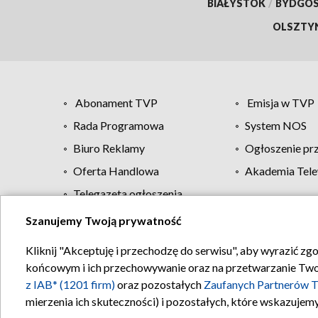
BIAŁYSTOK
/
BYDGO
OLSZTY
Abonament TVP
Emisja w TVP
Rada Programowa
System NOS
Biuro Reklamy
Ogłoszenie pr
Oferta Handlowa
Akademia Tele
Telegazeta ogłoszenia
Szanujemy Twoją prywatność
Regulamin TVP
Kliknij "Akceptuję i przechodzę do serwisu", aby wyrazić zg
końcowym i ich przechowywanie oraz na przetwarzanie Twoich
z IAB* (1201 firm)
oraz pozostałych
Zaufanych Partnerów T
mierzenia ich skuteczności) i pozostałych, które wskazujemy