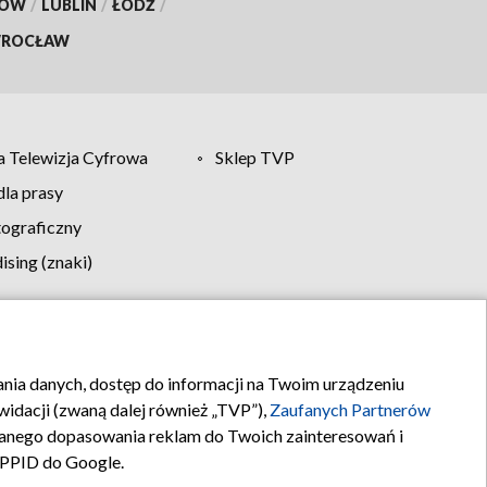
KÓW
/
LUBLIN
/
ŁÓDŹ
/
ROCŁAW
 Telewizja Cyfrowa
Sklep TVP
la prasy
tograficzny
sing (znaki)
klamy
Kontakt
rania danych, dostęp do informacji na Twoim urządzeniu
idacji (zwaną dalej również „TVP”),
Zaufanych Partnerów
anego dopasowania reklam do Twoich zainteresowań i
a PPID do Google.