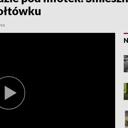
nołtówku
WEK
N