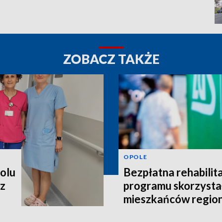
ZOBACZ TAKŻE
OPOLE
polu
Bezpłatna rehabilita
 z
programu skorzystał
mieszkańców regio