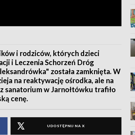
ów i rodziców, których dzieci
acji i Leczenia Schorzeń Dróg
eksandrówka" została zamknięta. W
ieja na reaktywację ośrodka, ale na
az sanatorium w Jarnołtówku trafiło
ską cenę.
UDOSTĘPNIJ NA X