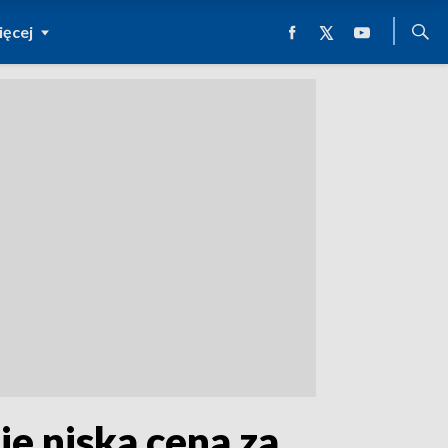
ęcej
e niska cena za