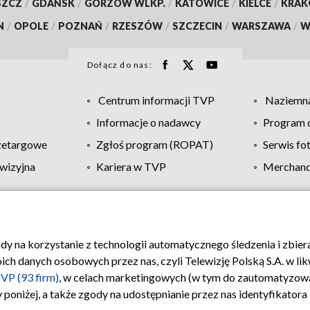
SZCZ
/
GDAŃSK
/
GORZÓW WLKP.
/
KATOWICE
/
KIELCE
/
KRA
N
/
OPOLE
/
POZNAŃ
/
RZESZÓW
/
SZCZECIN
/
WARSZAWA
/
W
Dołącz do nas:
Centrum informacji TVP
Naziemna
Informacje o nadawcy
Program d
zetargowe
Zgłoś program (ROPAT)
Serwis fo
wizyjna
Kariera w TVP
Merchandi
Polityka prywatności
Moje zgody
Pomoc
Biuro re
ody na korzystanie z technologii automatycznego śledzenia i zbie
 danych osobowych przez nas, czyli Telewizję Polską S.A. w likw
VP (93 firm)
, w celach marketingowych (w tym do zautomatyzow
 poniżej, a także zgody na udostępnianie przez nas identyfikator