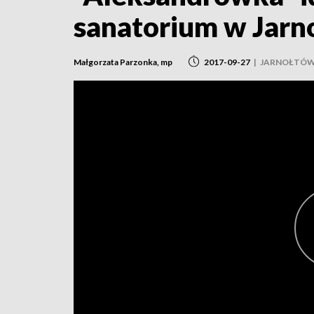
sanatorium w Jar
Małgorzata Parzonka, mp
2017-09-27
|
JARNOŁTÓ