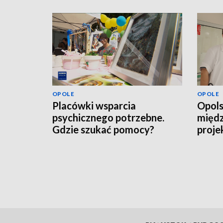
OPOLE
OPOLE
Placówki wsparcia
Opols
psychicznego potrzebne.
międ
Gdzie szukać pomocy?
proje
pacje
scho