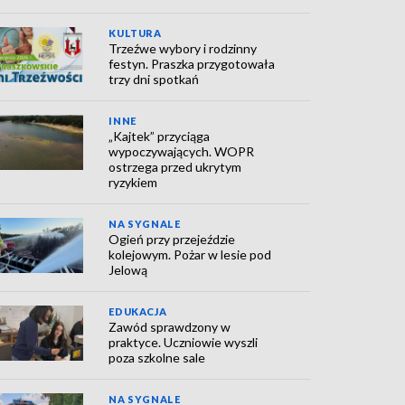
KULTURA
Trzeźwe wybory i rodzinny
festyn. Praszka przygotowała
trzy dni spotkań
INNE
„Kajtek” przyciąga
wypoczywających. WOPR
ostrzega przed ukrytym
ryzykiem
NA SYGNALE
Ogień przy przejeździe
kolejowym. Pożar w lesie pod
Jelową
EDUKACJA
Zawód sprawdzony w
praktyce. Uczniowie wyszli
poza szkolne sale
NA SYGNALE