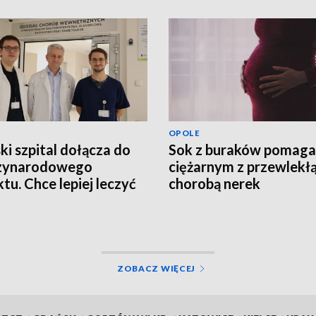
OPOLE
ki szpital dołącza do
Sok z buraków pomaga
zynarodowego
ciężarnym z przewlekł
ktu. Chce lepiej leczyć
chorobą nerek
ntów z groźnym
rzeniem
ZOBACZ WIĘCEJ