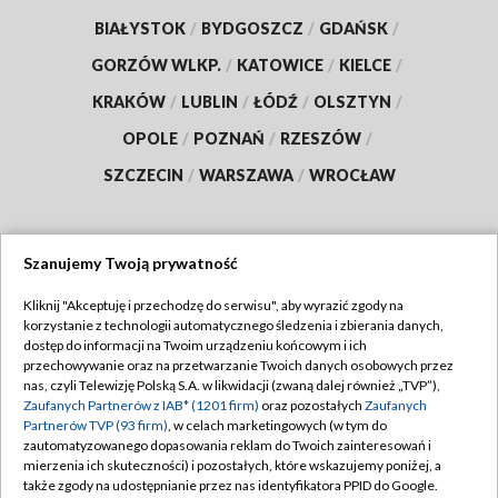
BIAŁYSTOK
/
BYDGOSZCZ
/
GDAŃSK
/
GORZÓW WLKP.
/
KATOWICE
/
KIELCE
/
KRAKÓW
/
LUBLIN
/
ŁÓDŹ
/
OLSZTYN
/
OPOLE
/
POZNAŃ
/
RZESZÓW
/
SZCZECIN
/
WARSZAWA
/
WROCŁAW
Szanujemy Twoją prywatność
Dołącz do nas:
Kliknij "Akceptuję i przechodzę do serwisu", aby wyrazić zgody na
korzystanie z technologii automatycznego śledzenia i zbierania danych,
TVP
dostęp do informacji na Twoim urządzeniu końcowym i ich
Abonament TVP
przechowywanie oraz na przetwarzanie Twoich danych osobowych przez
Regulamin TVP
nas, czyli Telewizję Polską S.A. w likwidacji (zwaną dalej również „TVP”),
Emisja w TVP
Zaufanych Partnerów z IAB* (1201 firm)
oraz pozostałych
Zaufanych
Polityka prywatności
Partnerów TVP (93 firm)
, w celach marketingowych (w tym do
Centrum informacji TVP
Moje zgody
zautomatyzowanego dopasowania reklam do Twoich zainteresowań i
mierzenia ich skuteczności) i pozostałych, które wskazujemy poniżej, a
Naziemna Telewizja Cyfrowa
Pomoc
także zgody na udostępnianie przez nas identyfikatora PPID do Google.