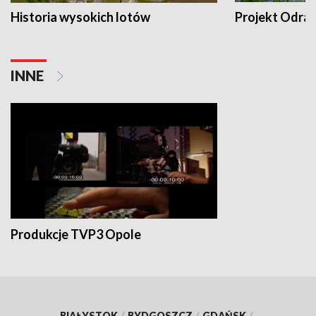
Historia wysokich lotów
Projekt Odra
INNE
Produkcje TVP3 Opole
BIAŁYSTOK
/
BYDGOSZCZ
/
GDAŃSK
/