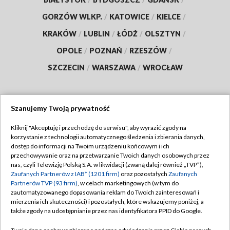
GORZÓW WLKP.
/
KATOWICE
/
KIELCE
/
KRAKÓW
/
LUBLIN
/
ŁÓDŹ
/
OLSZTYN
/
OPOLE
/
POZNAŃ
/
RZESZÓW
/
SZCZECIN
/
WARSZAWA
/
WROCŁAW
Szanujemy Twoją prywatność
Dołącz do nas:
Kliknij "Akceptuję i przechodzę do serwisu", aby wyrazić zgody na
korzystanie z technologii automatycznego śledzenia i zbierania danych,
TVP
dostęp do informacji na Twoim urządzeniu końcowym i ich
Abonament TVP
przechowywanie oraz na przetwarzanie Twoich danych osobowych przez
Regulamin TVP
nas, czyli Telewizję Polską S.A. w likwidacji (zwaną dalej również „TVP”),
Emisja w TVP
Zaufanych Partnerów z IAB* (1201 firm)
oraz pozostałych
Zaufanych
Polityka prywatności
Partnerów TVP (93 firm)
, w celach marketingowych (w tym do
Centrum informacji TVP
Moje zgody
zautomatyzowanego dopasowania reklam do Twoich zainteresowań i
mierzenia ich skuteczności) i pozostałych, które wskazujemy poniżej, a
Naziemna Telewizja Cyfrowa
Pomoc
także zgody na udostępnianie przez nas identyfikatora PPID do Google.
Sklep TVP
Biuro reklamy