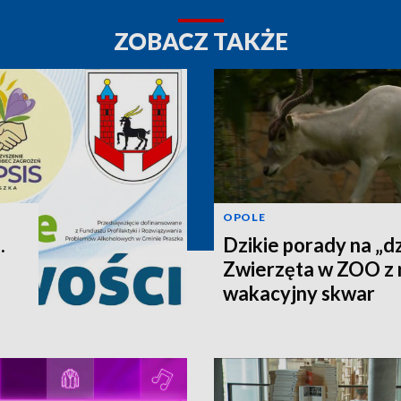
ZOBACZ TAKŻE
OPOLE
.
Dzikie porady na „dz
Zwierzęta w ZOO z 
wakacyjny skwar