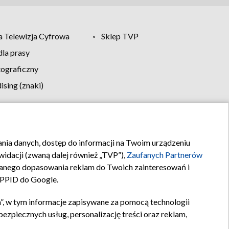
 Telewizja Cyfrowa
Sklep TVP
la prasy
tograficzny
sing (znaki)
klamy
Kontakt
rania danych, dostęp do informacji na Twoim urządzeniu
idacji (zwaną dalej również „TVP”),
Zaufanych Partnerów
anego dopasowania reklam do Twoich zainteresowań i
a PPID do Google.
”, w tym informacje zapisywane za pomocą technologii
zpiecznych usług, personalizację treści oraz reklam,