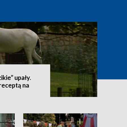
ikie” upały.
receptą na