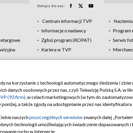
Dołącz do nas:
Centrum informacji TVP
Naziemna
Informacje o nadawcy
Program d
zetargowe
Zgłoś program (ROPAT)
Serwis fo
wizyjna
Kariera w TVP
Merchandi
Polityka prywatności
Moje zgody
Pomoc
Biuro re
ody na korzystanie z technologii automatycznego śledzenia i zbie
 danych osobowych przez nas, czyli Telewizję Polską S.A. w likw
VP (93 firm)
, w celach marketingowych (w tym do zautomatyzow
 poniżej, a także zgody na udostępnianie przez nas identyfikator
Ciebie naszych
poszczególnych serwisów
zwanych dalej „Portalem
obnych technologii umożliwiających świadczenie dopasowanych i be
zowanie ruchu w Internecie.