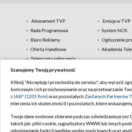
Abonament TVP
Emisja w TVP
Rada Programowa
System NOS
Biuro Reklamy
Ogłoszenie pr
Oferta Handlowa
Akademia Tele
Telegazeta ogłoszenia
Szanujemy Twoją prywatność
Regulamin TVP
Kliknij "Akceptuję i przechodzę do serwisu", aby wyrazić zg
końcowym i ich przechowywanie oraz na przetwarzanie Twoich
z IAB* (1201 firm)
oraz pozostałych
Zaufanych Partnerów T
mierzenia ich skuteczności) i pozostałych, które wskazujemy
Twoje dane osobowe zbierane podczas odwiedzania przez 
takich jak: pliki cookie, sygnalizatory WWW lub innych pod
udostępnianie funkcji mediów społecznościowych oraz anali