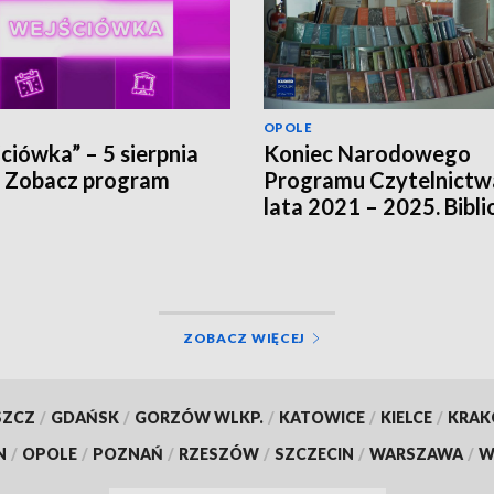
OPOLE
ciówka” – 5 sierpnia
Koniec Narodowego
 Zobacz program
Programu Czytelnictw
lata 2021 – 2025. Bibli
szukają innych źródeł
finansowania
ZOBACZ WIĘCEJ
SZCZ
/
GDAŃSK
/
GORZÓW WLKP.
/
KATOWICE
/
KIELCE
/
KRA
N
/
OPOLE
/
POZNAŃ
/
RZESZÓW
/
SZCZECIN
/
WARSZAWA
/
W