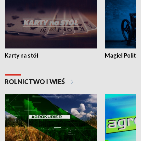
Karty na stół
Magiel Polity
ROLNICTWO I WIEŚ