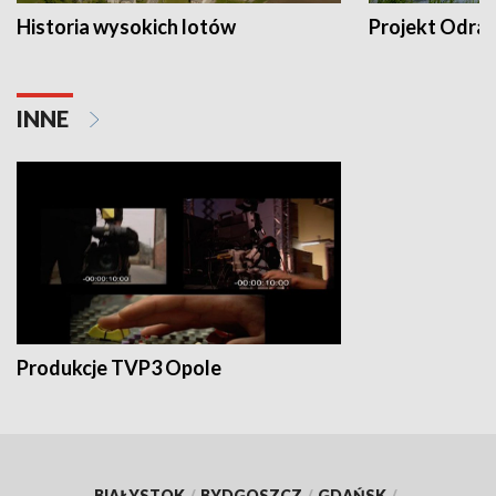
Historia wysokich lotów
Projekt Odra
INNE
Produkcje TVP3 Opole
BIAŁYSTOK
/
BYDGOSZCZ
/
GDAŃSK
/