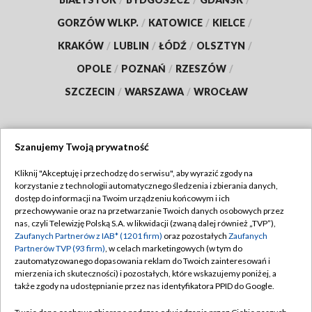
GORZÓW WLKP.
/
KATOWICE
/
KIELCE
/
KRAKÓW
/
LUBLIN
/
ŁÓDŹ
/
OLSZTYN
/
OPOLE
/
POZNAŃ
/
RZESZÓW
/
SZCZECIN
/
WARSZAWA
/
WROCŁAW
Szanujemy Twoją prywatność
Dołącz do nas:
Kliknij "Akceptuję i przechodzę do serwisu", aby wyrazić zgody na
korzystanie z technologii automatycznego śledzenia i zbierania danych,
TVP
dostęp do informacji na Twoim urządzeniu końcowym i ich
Abonament TVP
przechowywanie oraz na przetwarzanie Twoich danych osobowych przez
Regulamin TVP
nas, czyli Telewizję Polską S.A. w likwidacji (zwaną dalej również „TVP”),
Emisja w TVP
Zaufanych Partnerów z IAB* (1201 firm)
oraz pozostałych
Zaufanych
Polityka prywatności
Partnerów TVP (93 firm)
, w celach marketingowych (w tym do
Centrum informacji TVP
Moje zgody
zautomatyzowanego dopasowania reklam do Twoich zainteresowań i
mierzenia ich skuteczności) i pozostałych, które wskazujemy poniżej, a
Naziemna Telewizja Cyfrowa
Pomoc
także zgody na udostępnianie przez nas identyfikatora PPID do Google.
Sklep TVP
Biuro reklamy