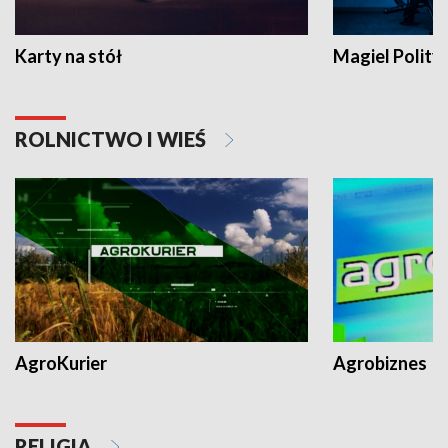
Karty na stół
Magiel Polity
ROLNICTWO I WIEŚ
AgroKurier
Agrobiznes
RELIGIA