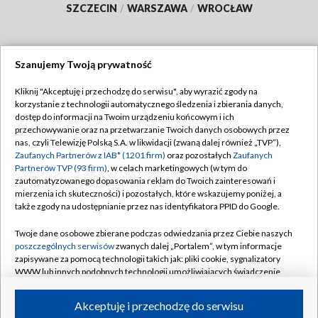
SZCZECIN
/
WARSZAWA
/
WROCŁAW
Szanujemy Twoją prywatność
Dołącz do nas:
Kliknij "Akceptuję i przechodzę do serwisu", aby wyrazić zgody na
korzystanie z technologii automatycznego śledzenia i zbierania danych,
TVP
dostęp do informacji na Twoim urządzeniu końcowym i ich
Abonament TVP
przechowywanie oraz na przetwarzanie Twoich danych osobowych przez
Regulamin TVP
nas, czyli Telewizję Polską S.A. w likwidacji (zwaną dalej również „TVP”),
Emisja w TVP
Zaufanych Partnerów z IAB* (1201 firm)
oraz pozostałych
Zaufanych
Polityka prywatności
Partnerów TVP (93 firm)
, w celach marketingowych (w tym do
Centrum informacji TVP
Moje zgody
zautomatyzowanego dopasowania reklam do Twoich zainteresowań i
mierzenia ich skuteczności) i pozostałych, które wskazujemy poniżej, a
Naziemna Telewizja Cyfrowa
Pomoc
także zgody na udostępnianie przez nas identyfikatora PPID do Google.
Sklep TVP
Biuro reklamy
Twoje dane osobowe zbierane podczas odwiedzania przez Ciebie naszych
Rada Programowa
poszczególnych serwisów
zwanych dalej „Portalem”, w tym informacje
Kontakt
zapisywane za pomocą technologii takich jak: pliki cookie, sygnalizatory
System NOS
WWW lub innych podobnych technologii umożliwiających świadczenie
dopasowanych i bezpiecznych usług, personalizację treści oraz reklam,
Informacje o nadawcy
Kanały
udostępnianie funkcji mediów społecznościowych oraz analizowanie
Akceptuję i przechodzę do serwisu
ruchu w Internecie.
Program dla prasy