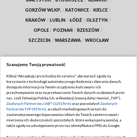
GORZÓW WLKP.
/
KATOWICE
/
KIELCE
/
KRAKÓW
/
LUBLIN
/
ŁÓDŹ
/
OLSZTYN
/
OPOLE
/
POZNAŃ
/
RZESZÓW
/
SZCZECIN
/
WARSZAWA
/
WROCŁAW
Szanujemy Twoją prywatność
Dołącz do nas:
Kliknij "Akceptuję i przechodzę do serwisu", aby wyrazić zgody na
korzystanie z technologii automatycznego śledzenia i zbierania danych,
TVP
dostęp do informacji na Twoim urządzeniu końcowym i ich
Abonament TVP
przechowywanie oraz na przetwarzanie Twoich danych osobowych przez
Regulamin TVP
nas, czyli Telewizję Polską S.A. w likwidacji (zwaną dalej również „TVP”),
Emisja w TVP
Zaufanych Partnerów z IAB* (1201 firm)
oraz pozostałych
Zaufanych
Polityka prywatności
Partnerów TVP (93 firm)
, w celach marketingowych (w tym do
Centrum informacji TVP
Moje zgody
zautomatyzowanego dopasowania reklam do Twoich zainteresowań i
mierzenia ich skuteczności) i pozostałych, które wskazujemy poniżej, a
Naziemna Telewizja Cyfrowa
Pomoc
także zgody na udostępnianie przez nas identyfikatora PPID do Google.
Sklep TVP
Biuro reklamy