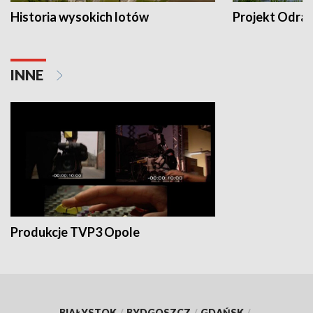
Historia wysokich lotów
Projekt Odra
INNE
Produkcje TVP3 Opole
BIAŁYSTOK
/
BYDGOSZCZ
/
GDAŃSK
/