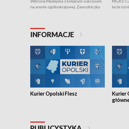
Wiktoria Madejska z kolejnym sukcesem
MGKS Cuk
na arenie ogólnokrajowej. Zawodniczka
lecie ist
Klubu Kolarskiego Ziemia Brzeska
odbył się
została podwójna Mistrzynią Polski
również o
Juniorów Młodszych w kolarstwie
Otwartyc
torowym.
plażowej
INFORMACJE
meczu Ko
Kurier Opolski Flesz
Kurier 
główn
PUBLICYSTYKA