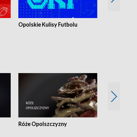
Opolskie Kulisy Futbolu
Złote chwile
sportu
Róże Opolszczyzny
Czas report