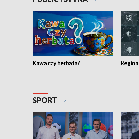
Kawa czy herbata?
Region
SPORT