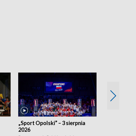
„Sport Opolski” – 3 sierpnia
„Sport Opolsk
2026
Reprezentacja P