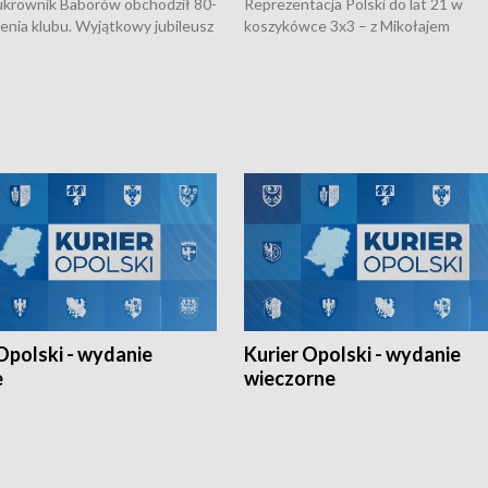
rownik Baborów obchodził 80-
Reprezentacja Polski do lat 21 w
nienia klubu. Wyjątkowy jubileusz
koszykówce 3x3 – z Mikołajem
 na sportowo. W programie
Kowalczykiem z opolskiego AZS-u 
 turnieju eliminacyjnym
składzie - wygrała dwa z trzech tur
h Mistrzostw w siatkówce
w ramach Ligi Narodów. Rywalizacja
 amatorów w Opolu oraz o
odbyła się w węgierskim Szolnok.
lejarza Opole. Zapraszamy!
Opolski - wydanie
Kurier Opolski - wydanie
e
wieczorne