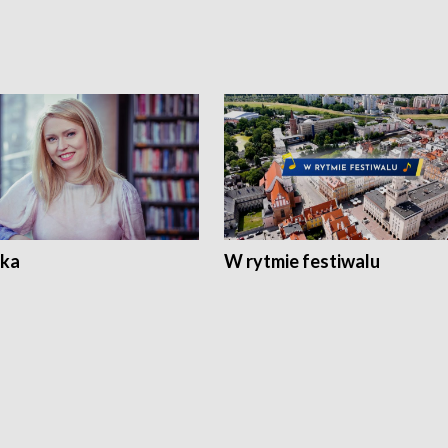
ka
W rytmie festiwalu