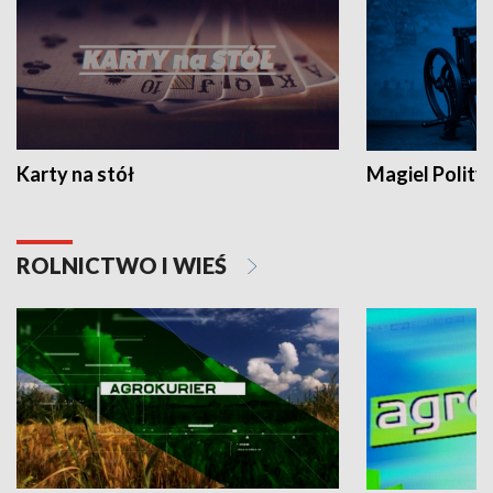
Karty na stół
Magiel Polity
ROLNICTWO I WIEŚ