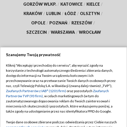
GORZÓW WLKP.
/
KATOWICE
/
KIELCE
/
KRAKÓW
/
LUBLIN
/
ŁÓDŹ
/
OLSZTYN
/
OPOLE
/
POZNAŃ
/
RZESZÓW
/
SZCZECIN
/
WARSZAWA
/
WROCŁAW
Szanujemy Twoją prywatność
Dołącz do nas:
Kliknij "Akceptuję i przechodzę do serwisu", aby wyrazić zgody na
korzystanie z technologii automatycznego śledzenia i zbierania danych,
TVP
dostęp do informacji na Twoim urządzeniu końcowym i ich
Abonament TVP
przechowywanie oraz na przetwarzanie Twoich danych osobowych przez
Regulamin TVP
nas, czyli Telewizję Polską S.A. w likwidacji (zwaną dalej również „TVP”),
Emisja w TVP
Zaufanych Partnerów z IAB* (1201 firm)
oraz pozostałych
Zaufanych
Polityka prywatności
Partnerów TVP (93 firm)
, w celach marketingowych (w tym do
Centrum informacji TVP
Moje zgody
zautomatyzowanego dopasowania reklam do Twoich zainteresowań i
mierzenia ich skuteczności) i pozostałych, które wskazujemy poniżej, a
Naziemna Telewizja Cyfrowa
Pomoc
także zgody na udostępnianie przez nas identyfikatora PPID do Google.
Sklep TVP
Biuro reklamy
Twoje dane osobowe zbierane podczas odwiedzania przez Ciebie naszych
Rada Programowa