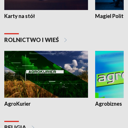
Karty na stół
Magiel Polity
ROLNICTWO I WIEŚ
AgroKurier
Agrobiznes
RELIGIA