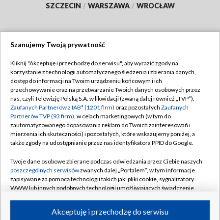
SZCZECIN
/
WARSZAWA
/
WROCŁAW
Szanujemy Twoją prywatność
Dołącz do nas:
Kliknij "Akceptuję i przechodzę do serwisu", aby wyrazić zgody na
korzystanie z technologii automatycznego śledzenia i zbierania danych,
TVP
dostęp do informacji na Twoim urządzeniu końcowym i ich
Abonament TVP
przechowywanie oraz na przetwarzanie Twoich danych osobowych przez
Regulamin TVP
nas, czyli Telewizję Polską S.A. w likwidacji (zwaną dalej również „TVP”),
Emisja w TVP
Zaufanych Partnerów z IAB* (1201 firm)
oraz pozostałych
Zaufanych
Polityka prywatności
Partnerów TVP (93 firm)
, w celach marketingowych (w tym do
Centrum informacji TVP
Moje zgody
zautomatyzowanego dopasowania reklam do Twoich zainteresowań i
mierzenia ich skuteczności) i pozostałych, które wskazujemy poniżej, a
Naziemna Telewizja Cyfrowa
Pomoc
także zgody na udostępnianie przez nas identyfikatora PPID do Google.
Sklep TVP
Biuro reklamy
Twoje dane osobowe zbierane podczas odwiedzania przez Ciebie naszych
Rada Programowa
poszczególnych serwisów
zwanych dalej „Portalem”, w tym informacje
Kontakt
zapisywane za pomocą technologii takich jak: pliki cookie, sygnalizatory
System NOS
WWW lub innych podobnych technologii umożliwiających świadczenie
dopasowanych i bezpiecznych usług, personalizację treści oraz reklam,
Informacje o nadawcy
Kanały
udostępnianie funkcji mediów społecznościowych oraz analizowanie
Akceptuję i przechodzę do serwisu
ruchu w Internecie.
Program dla prasy