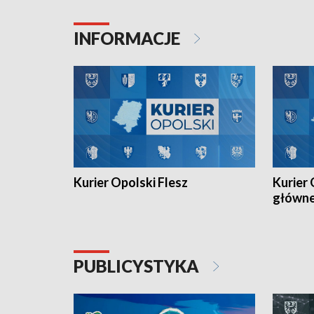
Juniorów Młodszych w kolarstwie
Otwartyc
torowym.
plażowej
INFORMACJE
meczu Ko
Kurier Opolski Flesz
Kurier 
główn
PUBLICYSTYKA