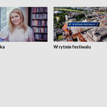
ka
W rytmie festiwalu