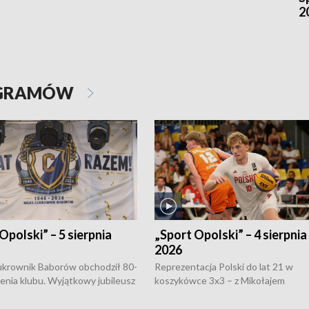
2
OGRAMÓW
Opolski” – 5 sierpnia
„Sport Opolski” – 4 sierpnia
2026
rownik Baborów obchodził 80-
Reprezentacja Polski do lat 21 w
nienia klubu. Wyjątkowy jubileusz
koszykówce 3x3 – z Mikołajem
 na sportowo. W programie
Kowalczykiem z opolskiego AZS-u 
 turnieju eliminacyjnym
składzie - wygrała dwa z trzech tur