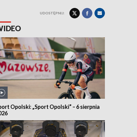
UDOSTĘPNIJ:
WIDEO
port Opolski: „Sport Opolski” – 6 sierpnia
026