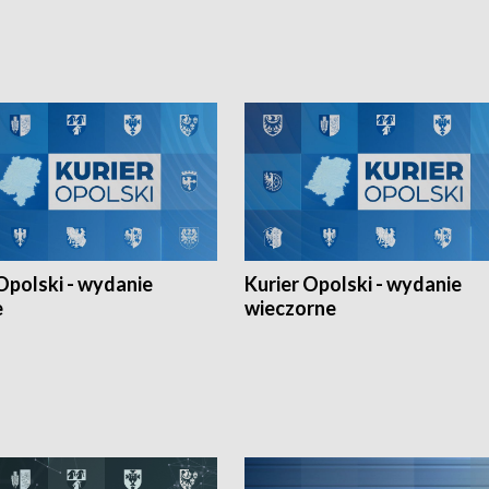
h Mistrzostw w siatkówce
w ramach Ligi Narodów. Rywalizacja
 amatorów w Opolu oraz o
odbyła się w węgierskim Szolnok.
lejarza Opole. Zapraszamy!
Opolski - wydanie
Kurier Opolski - wydanie
e
wieczorne