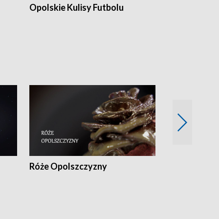
Opolskie Kulisy Futbolu
Złote chwile
sportu
Róże Opolszczyzny
Czas report