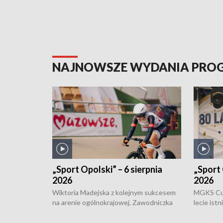
NAJNOWSZE WYDANIA PR
„Sport Opolski” – 6 sierpnia
„Sport 
2026
2026
Wiktoria Madejska z kolejnym sukcesem
MGKS Cuk
na arenie ogólnokrajowej. Zawodniczka
lecie ist
Klubu Kolarskiego Ziemia Brzeska
odbył się
została podwójna Mistrzynią Polski
również o