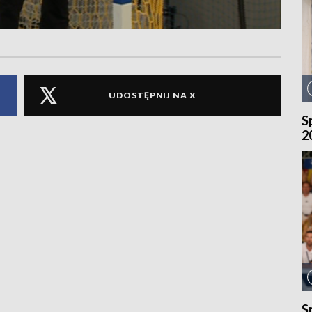
UDOSTĘPNIJ NA X
S
2
S