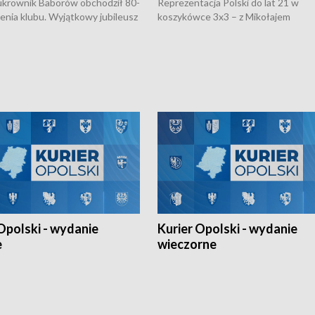
rownik Baborów obchodził 80-
Reprezentacja Polski do lat 21 w
nienia klubu. Wyjątkowy jubileusz
koszykówce 3x3 – z Mikołajem
 na sportowo. W programie
Kowalczykiem z opolskiego AZS-u 
 turnieju eliminacyjnym
składzie - wygrała dwa z trzech tur
h Mistrzostw w siatkówce
w ramach Ligi Narodów. Rywalizacja
 amatorów w Opolu oraz o
odbyła się w węgierskim Szolnok.
lejarza Opole. Zapraszamy!
Opolski - wydanie
Kurier Opolski - wydanie
e
wieczorne