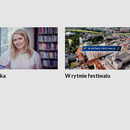
ka
W rytmie festiwalu