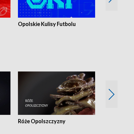
Opolskie Kulisy Futbolu
Złote chwile
sportu
Róże Opolszczyzny
Czas report