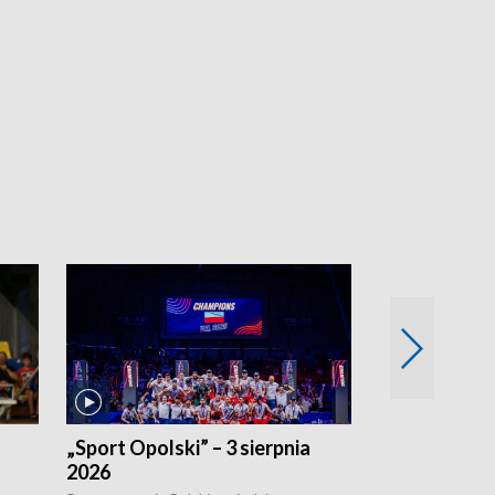
„Sport Opolski” – 3 sierpnia
„Sport Opolsk
2026
Reprezentacja P