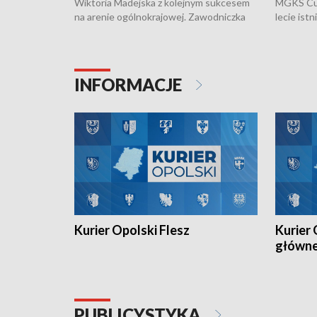
Wiktoria Madejska z kolejnym sukcesem
MGKS Cuk
na arenie ogólnokrajowej. Zawodniczka
lecie ist
Klubu Kolarskiego Ziemia Brzeska
odbył się
została podwójna Mistrzynią Polski
również o
Juniorów Młodszych w kolarstwie
Otwartyc
torowym.
plażowej
INFORMACJE
meczu Ko
Kurier Opolski Flesz
Kurier 
główn
PUBLICYSTYKA