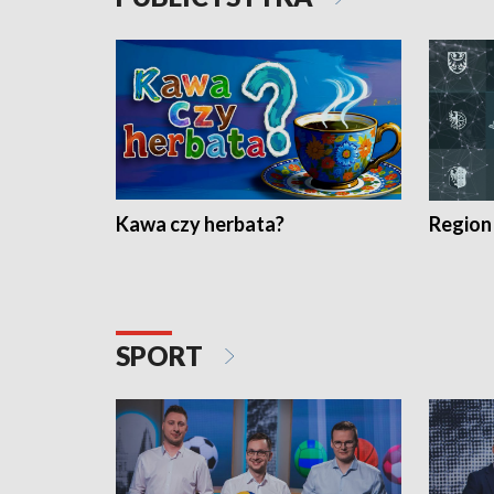
Kawa czy herbata?
Region
SPORT