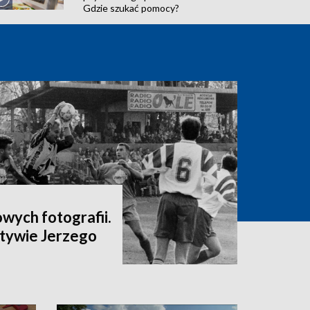
Gdzie szukać pomocy?
wych fotografii.
tywie Jerzego