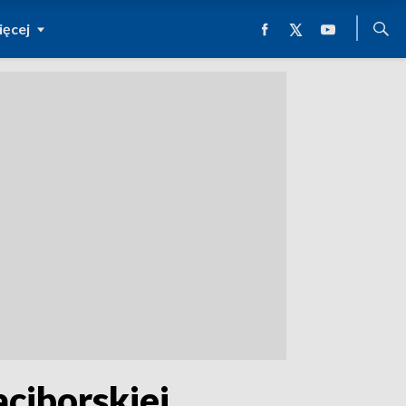
ęcej
aciborskiej