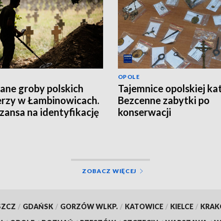
OPOLE
ane groby polskich
Tajemnice opolskiej ka
erzy w Łambinowicach.
Bezcenne zabytki po
szansa na identyfikację
konserwacji
ZOBACZ WIĘCEJ
SZCZ
/
GDAŃSK
/
GORZÓW WLKP.
/
KATOWICE
/
KIELCE
/
KRA