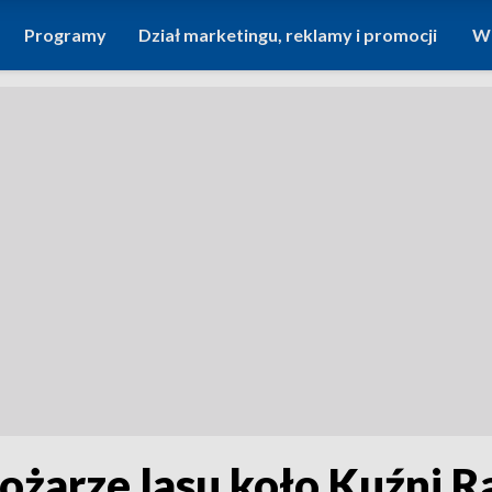
Programy
Dział marketingu, reklamy i promocji
Wi
pożarze lasu koło Kuźni R