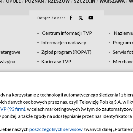
N
/
OPOLE
/
POZNAŃ
/
RZESZÓW
/
SZCZECIN
/
WARSZAWA
/
W
Dołącz do nas:
Centrum informacji TVP
Naziemna
Informacje o nadawcy
Program d
zetargowe
Zgłoś program (ROPAT)
Serwis fo
wizyjna
Kariera w TVP
Merchandi
Polityka prywatności
Moje zgody
Pomoc
Biuro re
ody na korzystanie z technologii automatycznego śledzenia i zbie
 danych osobowych przez nas, czyli Telewizję Polską S.A. w likw
VP (93 firm)
, w celach marketingowych (w tym do zautomatyzow
 poniżej, a także zgody na udostępnianie przez nas identyfikator
Ciebie naszych
poszczególnych serwisów
zwanych dalej „Portalem