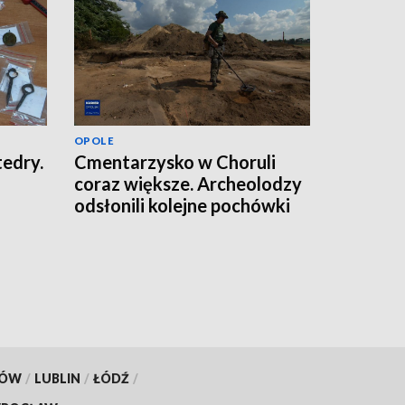
OPOLE
tedry.
Cmentarzysko w Choruli
coraz większe. Archeolodzy
odsłonili kolejne pochówki
KÓW
/
LUBLIN
/
ŁÓDŹ
/