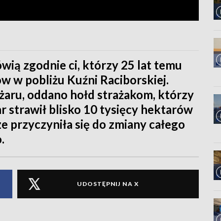
wią zgodnie ci, którzy 25 lat temu
sów w pobliżu Kuźni Raciborskiej.
aru, oddano hołd strażakom, którzy
 strawił blisko 10 tysięcy hektarów
ze przyczyniła się do zmiany całego
.
UDOSTĘPNIJ NA X