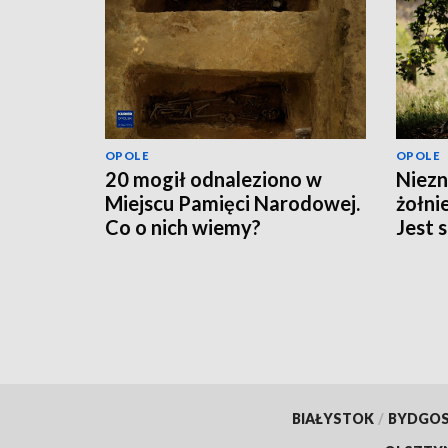
OPOLE
OPOLE
20 mogił odnaleziono w
Niezn
Miejscu Pamięci Narodowej.
żołni
Co o nich wiemy?
Jest 
BIAŁYSTOK
/
BYDGO