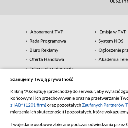
OLSZTY
Abonament TVP
Emisja w TVP
Rada Programowa
System NOS
Biuro Reklamy
Ogłoszenie pr
Oferta Handlowa
Akademia Tele
Telegazeta ogłoszenia
Szanujemy Twoją prywatność
Regulamin TVP
Kliknij "Akceptuję i przechodzę do serwisu", aby wyrazić zg
końcowym i ich przechowywanie oraz na przetwarzanie Twoich
z IAB* (1201 firm)
oraz pozostałych
Zaufanych Partnerów T
mierzenia ich skuteczności) i pozostałych, które wskazujemy
Twoje dane osobowe zbierane podczas odwiedzania przez 