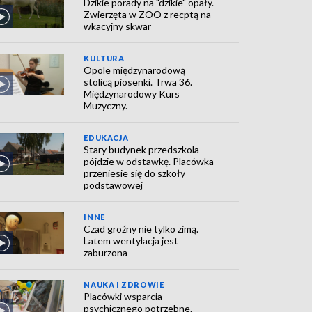
Dzikie porady na "dzikie" opały.
Zwierzęta w ZOO z recptą na
wkacyjny skwar
KULTURA
Opole międzynarodową
stolicą piosenki. Trwa 36.
Międzynarodowy Kurs
Muzyczny.
EDUKACJA
Stary budynek przedszkola
pójdzie w odstawkę. Placówka
przeniesie się do szkoły
podstawowej
INNE
Czad groźny nie tylko zimą.
Latem wentylacja jest
zaburzona
NAUKA I ZDROWIE
Placówki wsparcia
psychicznego potrzebne.