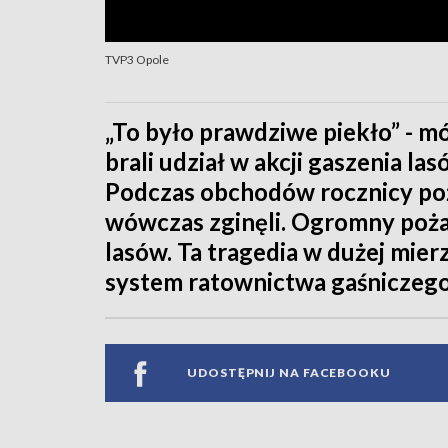
TVP3 Opole
„To było prawdziwe piekło” - mó
brali udział w akcji gaszenia la
Podczas obchodów rocznicy poż
wówczas zginęli. Ogromny pożar
lasów. Ta tragedia w dużej mier
system ratownictwa gaśniczego
UDOSTĘPNIJ NA FACEBOOKU