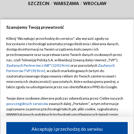
SZCZECIN
/
WARSZAWA
/
WROCŁAW
Szanujemy Twoją prywatność
Dołącz do nas:
Kliknij "Akceptuję i przechodzę do serwisu", aby wyrazić zgody na
korzystanie z technologii automatycznego śledzenia i zbierania danych,
TVP
dostęp do informacji na Twoim urządzeniu końcowym i ich
Abonament TVP
przechowywanie oraz na przetwarzanie Twoich danych osobowych przez
Regulamin TVP
nas, czyli Telewizję Polską S.A. w likwidacji (zwaną dalej również „TVP”),
Emisja w TVP
Zaufanych Partnerów z IAB* (1201 firm)
oraz pozostałych
Zaufanych
Polityka prywatności
Partnerów TVP (93 firm)
, w celach marketingowych (w tym do
Centrum informacji TVP
Moje zgody
zautomatyzowanego dopasowania reklam do Twoich zainteresowań i
mierzenia ich skuteczności) i pozostałych, które wskazujemy poniżej, a
Naziemna Telewizja Cyfrowa
Pomoc
także zgody na udostępnianie przez nas identyfikatora PPID do Google.
Sklep TVP
Biuro reklamy
Twoje dane osobowe zbierane podczas odwiedzania przez Ciebie naszych
Rada Programowa
poszczególnych serwisów
zwanych dalej „Portalem”, w tym informacje
Kontakt
zapisywane za pomocą technologii takich jak: pliki cookie, sygnalizatory
System NOS
WWW lub innych podobnych technologii umożliwiających świadczenie
dopasowanych i bezpiecznych usług, personalizację treści oraz reklam,
Informacje o nadawcy
Kanały
udostępnianie funkcji mediów społecznościowych oraz analizowanie
Akceptuję i przechodzę do serwisu
ruchu w Internecie.
Program dla prasy