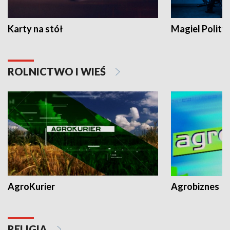
Karty na stół
Magiel Polity
ROLNICTWO I WIEŚ
AgroKurier
Agrobiznes
RELIGIA