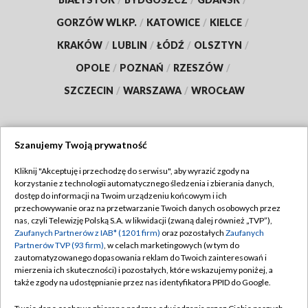
GORZÓW WLKP.
/
KATOWICE
/
KIELCE
/
KRAKÓW
/
LUBLIN
/
ŁÓDŹ
/
OLSZTYN
/
OPOLE
/
POZNAŃ
/
RZESZÓW
/
SZCZECIN
/
WARSZAWA
/
WROCŁAW
Szanujemy Twoją prywatność
Dołącz do nas:
Kliknij "Akceptuję i przechodzę do serwisu", aby wyrazić zgody na
korzystanie z technologii automatycznego śledzenia i zbierania danych,
TVP
dostęp do informacji na Twoim urządzeniu końcowym i ich
Abonament TVP
przechowywanie oraz na przetwarzanie Twoich danych osobowych przez
Regulamin TVP
nas, czyli Telewizję Polską S.A. w likwidacji (zwaną dalej również „TVP”),
Emisja w TVP
Zaufanych Partnerów z IAB* (1201 firm)
oraz pozostałych
Zaufanych
Polityka prywatności
Partnerów TVP (93 firm)
, w celach marketingowych (w tym do
Centrum informacji TVP
Moje zgody
zautomatyzowanego dopasowania reklam do Twoich zainteresowań i
mierzenia ich skuteczności) i pozostałych, które wskazujemy poniżej, a
Naziemna Telewizja Cyfrowa
Pomoc
także zgody na udostępnianie przez nas identyfikatora PPID do Google.
Sklep TVP
Biuro reklamy