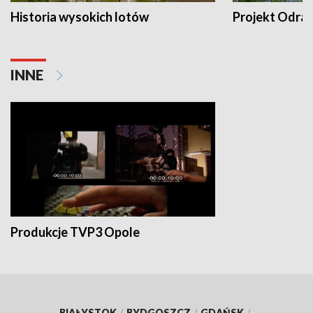
Historia wysokich lotów
Projekt Odra
INNE
Produkcje TVP3 Opole
BIAŁYSTOK
/
BYDGOSZCZ
/
GDAŃSK
/