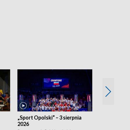
„Sport Opolski” – 3 sierpnia
„Sport Opolsk
2026
Reprezentacja P