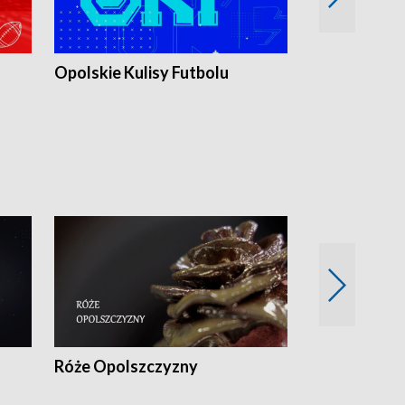
Opolskie Kulisy Futbolu
Złote chwile
sportu
Róże Opolszczyzny
Czas report