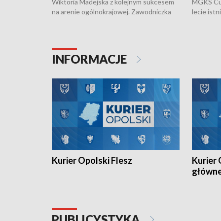
Wiktoria Madejska z kolejnym sukcesem
MGKS Cuk
na arenie ogólnokrajowej. Zawodniczka
lecie ist
Klubu Kolarskiego Ziemia Brzeska
odbył się
została podwójna Mistrzynią Polski
również o
Juniorów Młodszych w kolarstwie
Otwartyc
torowym.
plażowej
INFORMACJE
meczu Ko
Kurier Opolski Flesz
Kurier 
główn
PUBLICYSTYKA