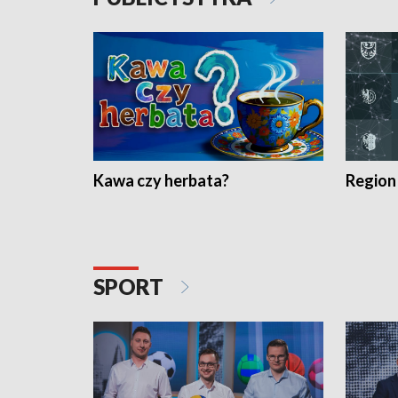
Kawa czy herbata?
Region
SPORT