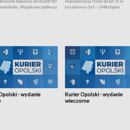
rownik Baborów obchodził 80-
Reprezentacja Polski do lat 21 w
nienia klubu. Wyjątkowy jubileusz
koszykówce 3x3 – z Mikołajem
 na sportowo. W programie
Kowalczykiem z opolskiego AZS-u 
 turnieju eliminacyjnym
składzie - wygrała dwa z trzech tur
h Mistrzostw w siatkówce
w ramach Ligi Narodów. Rywalizacja
 amatorów w Opolu oraz o
odbyła się w węgierskim Szolnok.
lejarza Opole. Zapraszamy!
Opolski - wydanie
Kurier Opolski - wydanie
e
wieczorne