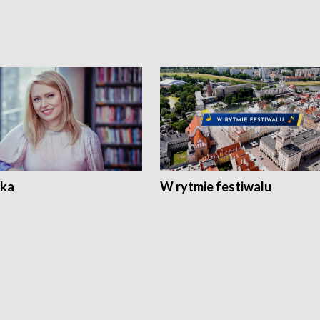
ka
W rytmie festiwalu