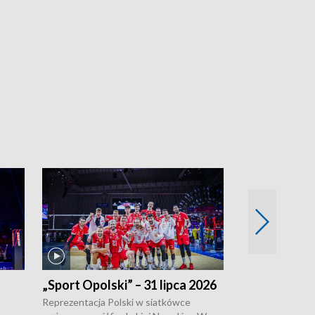
„Sport Opolski” – 31 lipca 2026
„Sport Opolsk
Reprezentacja Polski w siatkówce
W poniedziałek 