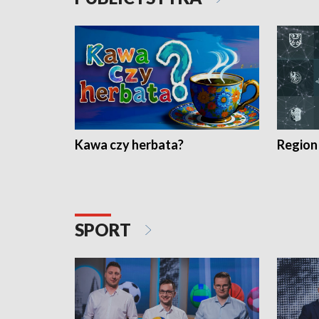
Kawa czy herbata?
Region
SPORT