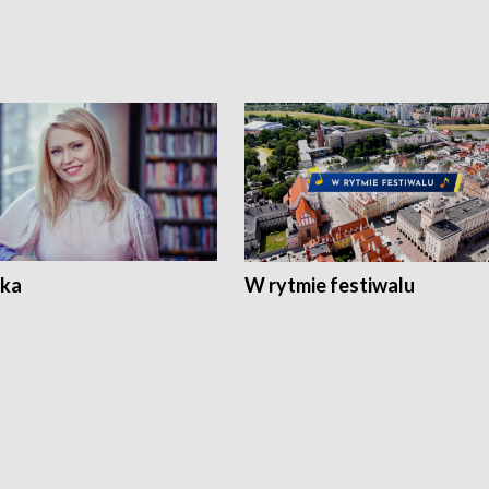
ka
W rytmie festiwalu