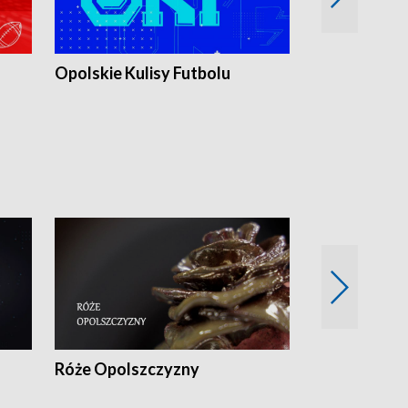
Opolskie Kulisy Futbolu
Złote chwile
sportu
Róże Opolszczyzny
Czas report