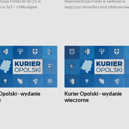
acja Polski do lat 21 w
Reprezentacja Polski w siatkówce
ce 3x3 – z Mikołajem
mężczyzn obroniła tytuł zdobywców 
kiem z opolskiego AZS-u w
Narodów. W finale pokonali Amery
- wygrała dwa z trzech turniejów
po tie-breaku. W meczu nie zabrakł
Ligi Narodów. Rywalizacja
opolskich wątków.
ę w węgierskim Szolnok.
Opolski - wydanie
Kurier Opolski - wydanie
e
wieczorne