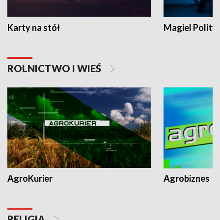
Karty na stół
Magiel Polity
ROLNICTWO I WIEŚ
AgroKurier
Agrobiznes
RELIGIA