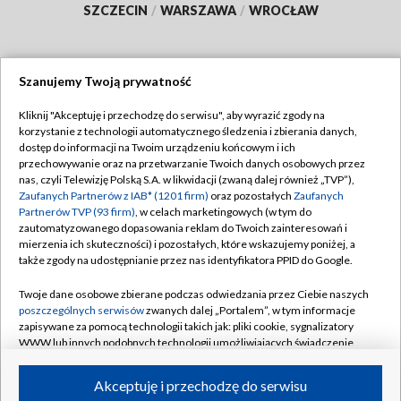
SZCZECIN
/
WARSZAWA
/
WROCŁAW
Szanujemy Twoją prywatność
Dołącz do nas:
Kliknij "Akceptuję i przechodzę do serwisu", aby wyrazić zgody na
korzystanie z technologii automatycznego śledzenia i zbierania danych,
TVP
dostęp do informacji na Twoim urządzeniu końcowym i ich
Abonament TVP
przechowywanie oraz na przetwarzanie Twoich danych osobowych przez
Regulamin TVP
nas, czyli Telewizję Polską S.A. w likwidacji (zwaną dalej również „TVP”),
Emisja w TVP
Zaufanych Partnerów z IAB* (1201 firm)
oraz pozostałych
Zaufanych
Polityka prywatności
Partnerów TVP (93 firm)
, w celach marketingowych (w tym do
Centrum informacji TVP
Moje zgody
zautomatyzowanego dopasowania reklam do Twoich zainteresowań i
mierzenia ich skuteczności) i pozostałych, które wskazujemy poniżej, a
Naziemna Telewizja Cyfrowa
Pomoc
także zgody na udostępnianie przez nas identyfikatora PPID do Google.
Sklep TVP
Biuro reklamy
Twoje dane osobowe zbierane podczas odwiedzania przez Ciebie naszych
Rada Programowa
poszczególnych serwisów
zwanych dalej „Portalem”, w tym informacje
Kontakt
zapisywane za pomocą technologii takich jak: pliki cookie, sygnalizatory
System NOS
WWW lub innych podobnych technologii umożliwiających świadczenie
dopasowanych i bezpiecznych usług, personalizację treści oraz reklam,
Informacje o nadawcy
Kanały
udostępnianie funkcji mediów społecznościowych oraz analizowanie
Akceptuję i przechodzę do serwisu
ruchu w Internecie.
Program dla prasy