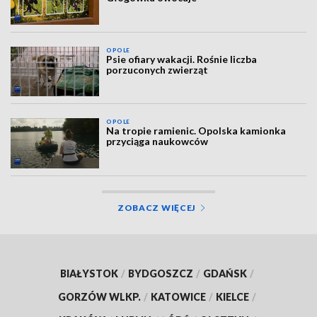
OPOLE
Psie ofiary wakacji. Rośnie liczba
porzuconych zwierząt
OPOLE
Na tropie ramienic. Opolska kamionka
przyciąga naukowców
ZOBACZ WIĘCEJ
BIAŁYSTOK
/
BYDGOSZCZ
/
GDAŃSK
/
GORZÓW WLKP.
/
KATOWICE
/
KIELCE
/