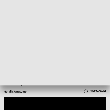
POWRÓT DO
OPOLE
TVP REGIONY
Linia energetyczna zabiła dwa młode
bociany
2017-08-09
Natalia Janus, mp