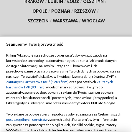
KRAKÓW
/
LUBLIN
/
ŁÓDŹ
/
OLSZTYN
/
OPOLE
/
POZNAŃ
/
RZESZÓW
/
SZCZECIN
/
WARSZAWA
/
WROCŁAW
Szanujemy Twoją prywatność
Dołącz do nas:
Kliknij "Akceptuję i przechodzę do serwisu", aby wyrazić zgody na
korzystanie z technologii automatycznego śledzenia i zbierania danych,
TVP
dostęp do informacji na Twoim urządzeniu końcowym i ich
Abonament TVP
przechowywanie oraz na przetwarzanie Twoich danych osobowych przez
Regulamin TVP
nas, czyli Telewizję Polską S.A. w likwidacji (zwaną dalej również „TVP”),
Emisja w TVP
Polityka prywatności
Zaufanych Partnerów z IAB* (1201 firm)
oraz pozostałych
Zaufanych
Partnerów TVP (93 firm)
, w celach marketingowych (w tym do
Centrum informacji TVP
Moje zgody
zautomatyzowanego dopasowania reklam do Twoich zainteresowań i
mierzenia ich skuteczności) i pozostałych, które wskazujemy poniżej, a
Naziemna Telewizja Cyfrowa
Pomoc
także zgody na udostępnianie przez nas identyfikatora PPID do Google.
Sklep TVP
Biuro reklamy
Twoje dane osobowe zbierane podczas odwiedzania przez Ciebie naszych
Rada Programowa
Kontakt
poszczególnych serwisów
zwanych dalej „Portalem”, w tym informacje
zapisywane za pomocą technologii takich jak: pliki cookie, sygnalizatory
System NOS
WWW lub innych podobnych technologii umożliwiających świadczenie