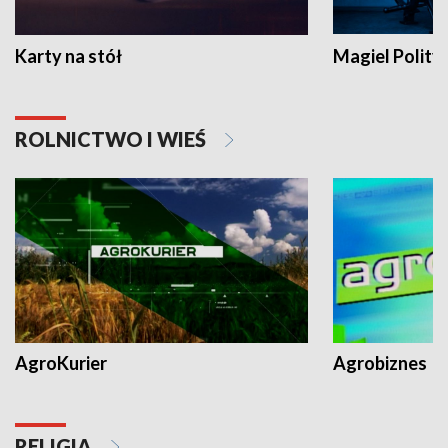
Karty na stół
Magiel Polity
ROLNICTWO I WIEŚ
AgroKurier
Agrobiznes
RELIGIA