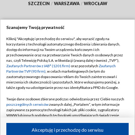
SZCZECIN
/
WARSZAWA
/
WROCŁAW
Szanujemy Twoją prywatność
Dołącz do nas:
Kliknij "Akceptuję i przechodzę do serwisu", aby wyrazić zgody na
korzystanie z technologii automatycznego śledzenia i zbierania danych,
TVP
dostęp do informacji na Twoim urządzeniu końcowym i ich
Abonament TVP
przechowywanie oraz na przetwarzanie Twoich danych osobowych przez
Regulamin TVP
nas, czyli Telewizję Polską S.A. w likwidacji (zwaną dalej również „TVP”),
Emisja w TVP
Zaufanych Partnerów z IAB* (1201 firm)
oraz pozostałych
Zaufanych
Polityka prywatności
Partnerów TVP (93 firm)
, w celach marketingowych (w tym do
Centrum informacji TVP
Moje zgody
zautomatyzowanego dopasowania reklam do Twoich zainteresowań i
mierzenia ich skuteczności) i pozostałych, które wskazujemy poniżej, a
Naziemna Telewizja Cyfrowa
Pomoc
także zgody na udostępnianie przez nas identyfikatora PPID do Google.
Sklep TVP
Biuro reklamy
Twoje dane osobowe zbierane podczas odwiedzania przez Ciebie naszych
Rada Programowa
poszczególnych serwisów
zwanych dalej „Portalem”, w tym informacje
Kontakt
zapisywane za pomocą technologii takich jak: pliki cookie, sygnalizatory
System NOS
WWW lub innych podobnych technologii umożliwiających świadczenie
dopasowanych i bezpiecznych usług, personalizację treści oraz reklam,
Informacje o nadawcy
Kanały
udostępnianie funkcji mediów społecznościowych oraz analizowanie
Akceptuję i przechodzę do serwisu
ruchu w Internecie.
Program dla prasy