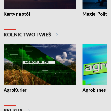
Karty na stół
Magiel Polity
ROLNICTWO I WIEŚ
AgroKurier
Agrobiznes
RELIGIA