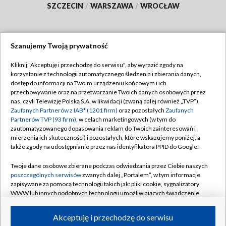
SZCZECIN
/
WARSZAWA
/
WROCŁAW
Szanujemy Twoją prywatność
Dołącz do nas:
Kliknij "Akceptuję i przechodzę do serwisu", aby wyrazić zgody na
korzystanie z technologii automatycznego śledzenia i zbierania danych,
TVP
dostęp do informacji na Twoim urządzeniu końcowym i ich
Abonament TVP
przechowywanie oraz na przetwarzanie Twoich danych osobowych przez
Regulamin TVP
nas, czyli Telewizję Polską S.A. w likwidacji (zwaną dalej również „TVP”),
Emisja w TVP
Zaufanych Partnerów z IAB* (1201 firm)
oraz pozostałych
Zaufanych
Polityka prywatności
Partnerów TVP (93 firm)
, w celach marketingowych (w tym do
Centrum informacji TVP
Moje zgody
zautomatyzowanego dopasowania reklam do Twoich zainteresowań i
mierzenia ich skuteczności) i pozostałych, które wskazujemy poniżej, a
Naziemna Telewizja Cyfrowa
Pomoc
także zgody na udostępnianie przez nas identyfikatora PPID do Google.
Sklep TVP
Biuro reklamy
Twoje dane osobowe zbierane podczas odwiedzania przez Ciebie naszych
Rada Programowa
poszczególnych serwisów
zwanych dalej „Portalem”, w tym informacje
Kontakt
zapisywane za pomocą technologii takich jak: pliki cookie, sygnalizatory
System NOS
WWW lub innych podobnych technologii umożliwiających świadczenie
dopasowanych i bezpiecznych usług, personalizację treści oraz reklam,
Informacje o nadawcy
Kanały
udostępnianie funkcji mediów społecznościowych oraz analizowanie
Akceptuję i przechodzę do serwisu
ruchu w Internecie.
Program dla prasy