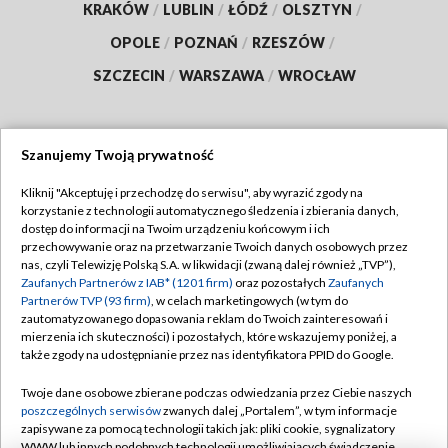
KRAKÓW
/
LUBLIN
/
ŁÓDŹ
/
OLSZTYN
/
OPOLE
/
POZNAŃ
/
RZESZÓW
/
SZCZECIN
/
WARSZAWA
/
WROCŁAW
Szanujemy Twoją prywatność
Dołącz do nas:
Kliknij "Akceptuję i przechodzę do serwisu", aby wyrazić zgody na
korzystanie z technologii automatycznego śledzenia i zbierania danych,
TVP
dostęp do informacji na Twoim urządzeniu końcowym i ich
Abonament TVP
przechowywanie oraz na przetwarzanie Twoich danych osobowych przez
Regulamin TVP
nas, czyli Telewizję Polską S.A. w likwidacji (zwaną dalej również „TVP”),
Emisja w TVP
Zaufanych Partnerów z IAB* (1201 firm)
oraz pozostałych
Zaufanych
Polityka prywatności
Partnerów TVP (93 firm)
, w celach marketingowych (w tym do
Centrum informacji TVP
Moje zgody
zautomatyzowanego dopasowania reklam do Twoich zainteresowań i
mierzenia ich skuteczności) i pozostałych, które wskazujemy poniżej, a
Naziemna Telewizja Cyfrowa
Pomoc
także zgody na udostępnianie przez nas identyfikatora PPID do Google.
Sklep TVP
Biuro reklamy
Twoje dane osobowe zbierane podczas odwiedzania przez Ciebie naszych
Rada Programowa
poszczególnych serwisów
zwanych dalej „Portalem”, w tym informacje
Kontakt
zapisywane za pomocą technologii takich jak: pliki cookie, sygnalizatory
System NOS
WWW lub innych podobnych technologii umożliwiających świadczenie