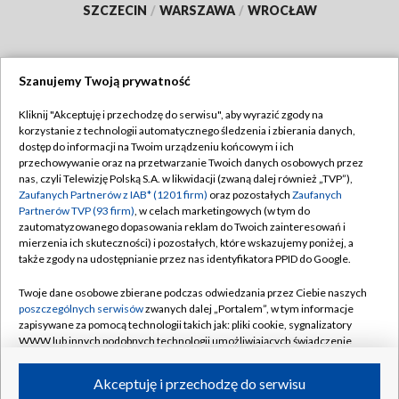
SZCZECIN
/
WARSZAWA
/
WROCŁAW
Szanujemy Twoją prywatność
Dołącz do nas:
Kliknij "Akceptuję i przechodzę do serwisu", aby wyrazić zgody na
korzystanie z technologii automatycznego śledzenia i zbierania danych,
TVP
dostęp do informacji na Twoim urządzeniu końcowym i ich
Abonament TVP
przechowywanie oraz na przetwarzanie Twoich danych osobowych przez
Regulamin TVP
nas, czyli Telewizję Polską S.A. w likwidacji (zwaną dalej również „TVP”),
Emisja w TVP
Zaufanych Partnerów z IAB* (1201 firm)
oraz pozostałych
Zaufanych
Polityka prywatności
Partnerów TVP (93 firm)
, w celach marketingowych (w tym do
Centrum informacji TVP
Moje zgody
zautomatyzowanego dopasowania reklam do Twoich zainteresowań i
mierzenia ich skuteczności) i pozostałych, które wskazujemy poniżej, a
Naziemna Telewizja Cyfrowa
Pomoc
także zgody na udostępnianie przez nas identyfikatora PPID do Google.
Sklep TVP
Biuro reklamy
Twoje dane osobowe zbierane podczas odwiedzania przez Ciebie naszych
Rada Programowa
poszczególnych serwisów
zwanych dalej „Portalem”, w tym informacje
Kontakt
zapisywane za pomocą technologii takich jak: pliki cookie, sygnalizatory
System NOS
WWW lub innych podobnych technologii umożliwiających świadczenie
dopasowanych i bezpiecznych usług, personalizację treści oraz reklam,
Informacje o nadawcy
Kanały
udostępnianie funkcji mediów społecznościowych oraz analizowanie
Akceptuję i przechodzę do serwisu
ruchu w Internecie.
Program dla prasy