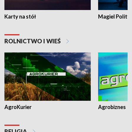
Karty na stół
Magiel Polity
ROLNICTWO I WIEŚ
AgroKurier
Agrobiznes
RELIGIA