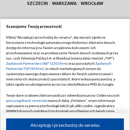
SZCZECIN
/
WARSZAWA
/
WROCŁAW
Szanujemy Twoją prywatność
Dołącz do nas:
Kliknij "Akceptuję i przechodzę do serwisu", aby wyrazić zgody na
korzystanie z technologii automatycznego śledzenia i zbierania danych,
TVP
dostęp do informacji na Twoim urządzeniu końcowym i ich
Abonament TVP
przechowywanie oraz na przetwarzanie Twoich danych osobowych przez
Regulamin TVP
nas, czyli Telewizję Polską S.A. w likwidacji (zwaną dalej również „TVP”),
Emisja w TVP
Zaufanych Partnerów z IAB* (1201 firm)
oraz pozostałych
Zaufanych
Polityka prywatności
Partnerów TVP (93 firm)
, w celach marketingowych (w tym do
Centrum informacji TVP
Moje zgody
zautomatyzowanego dopasowania reklam do Twoich zainteresowań i
mierzenia ich skuteczności) i pozostałych, które wskazujemy poniżej, a
Naziemna Telewizja Cyfrowa
Pomoc
także zgody na udostępnianie przez nas identyfikatora PPID do Google.
Sklep TVP
Biuro reklamy
Twoje dane osobowe zbierane podczas odwiedzania przez Ciebie naszych
Rada Programowa
poszczególnych serwisów
zwanych dalej „Portalem”, w tym informacje
Kontakt
zapisywane za pomocą technologii takich jak: pliki cookie, sygnalizatory
System NOS
WWW lub innych podobnych technologii umożliwiających świadczenie
dopasowanych i bezpiecznych usług, personalizację treści oraz reklam,
Informacje o nadawcy
Kanały
udostępnianie funkcji mediów społecznościowych oraz analizowanie
Akceptuję i przechodzę do serwisu
ruchu w Internecie.
Program dla prasy