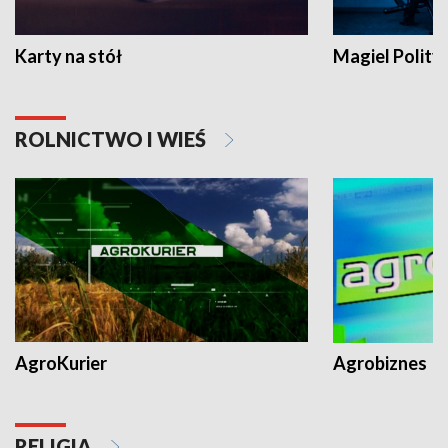
Karty na stół
Magiel Polity
ROLNICTWO I WIEŚ
AgroKurier
Agrobiznes
RELIGIA