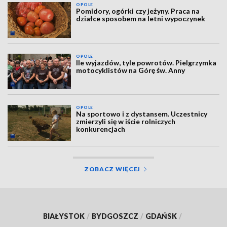
OPOLE
Pomidory, ogórki czy jeżyny. Praca na
działce sposobem na letni wypoczynek
OPOLE
Ile wyjazdów, tyle powrotów. Pielgrzymka
motocyklistów na Górę św. Anny
OPOLE
Na sportowo i z dystansem. Uczestnicy
zmierzyli się w iście rolniczych
konkurencjach
ZOBACZ WIĘCEJ
BIAŁYSTOK
/
BYDGOSZCZ
/
GDAŃSK
/