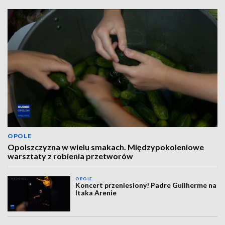
OPOLE
Opolszczyzna w wielu smakach. Międzypokoleniowe
warsztaty z robienia przetworów
OPOLE
Koncert przeniesiony! Padre Guilherme na
Itaka Arenie