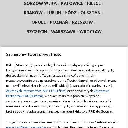
GORZÓW WLKP.
/
KATOWICE
/
KIELCE
/
KRAKÓW
/
LUBLIN
/
ŁÓDŹ
/
OLSZTYN
/
OPOLE
/
POZNAŃ
/
RZESZÓW
/
SZCZECIN
/
WARSZAWA
/
WROCŁAW
Szanujemy Twoją prywatność
Dołącz do nas:
Kliknij "Akceptuję i przechodzę do serwisu", aby wyrazić zgody na
korzystanie z technologii automatycznego śledzenia i zbierania danych,
TVP
dostęp do informacji na Twoim urządzeniu końcowym i ich
Abonament TVP
przechowywanie oraz na przetwarzanie Twoich danych osobowych przez
Regulamin TVP
nas, czyli Telewizję Polską S.A. w likwidacji (zwaną dalej również „TVP”),
Emisja w TVP
Polityka prywatności
Zaufanych Partnerów z IAB* (1201 firm)
oraz pozostałych
Zaufanych
Partnerów TVP (93 firm)
, w celach marketingowych (w tym do
Centrum informacji TVP
Moje zgody
zautomatyzowanego dopasowania reklam do Twoich zainteresowań i
mierzenia ich skuteczności) i pozostałych, które wskazujemy poniżej, a
Naziemna Telewizja Cyfrowa
Pomoc
także zgody na udostępnianie przez nas identyfikatora PPID do Google.
Sklep TVP
Biuro reklamy
Twoje dane osobowe zbierane podczas odwiedzania przez Ciebie naszych
Rada Programowa
Kontakt
poszczególnych serwisów
zwanych dalej „Portalem”, w tym informacje