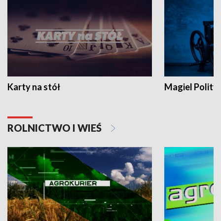
Karty na stół
Magiel Polity
ROLNICTWO I WIEŚ