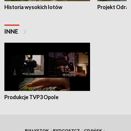
Historia wysokich lotów
Projekt Odra
INNE
Produkcje TVP3 Opole
BIAŁYSTOK
/
BYDGOSZCZ
/
GDAŃSK
/