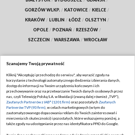
GORZÓW WLKP.
/
KATOWICE
/
KIELCE
/
KRAKÓW
/
LUBLIN
/
ŁÓDŹ
/
OLSZTYN
/
OPOLE
/
POZNAŃ
/
RZESZÓW
/
SZCZECIN
/
WARSZAWA
/
WROCŁAW
Szanujemy Twoją prywatność
Dołącz do nas:
Kliknij "Akceptuję i przechodzę do serwisu", aby wyrazić zgody na
korzystanie z technologii automatycznego śledzenia i zbierania danych,
TVP
dostęp do informacji na Twoim urządzeniu końcowym i ich
Abonament TVP
przechowywanie oraz na przetwarzanie Twoich danych osobowych przez
Regulamin TVP
nas, czyli Telewizję Polską S.A. w likwidacji (zwaną dalej również „TVP”),
Emisja w TVP
Zaufanych Partnerów z IAB* (1201 firm)
oraz pozostałych
Zaufanych
Polityka prywatności
Partnerów TVP (93 firm)
, w celach marketingowych (w tym do
Centrum informacji TVP
Moje zgody
zautomatyzowanego dopasowania reklam do Twoich zainteresowań i
mierzenia ich skuteczności) i pozostałych, które wskazujemy poniżej, a
Naziemna Telewizja Cyfrowa
Pomoc
także zgody na udostępnianie przez nas identyfikatora PPID do Google.
Sklep TVP
Biuro reklamy