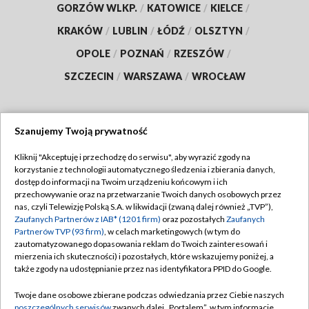
GORZÓW WLKP.
/
KATOWICE
/
KIELCE
/
KRAKÓW
/
LUBLIN
/
ŁÓDŹ
/
OLSZTYN
/
OPOLE
/
POZNAŃ
/
RZESZÓW
/
SZCZECIN
/
WARSZAWA
/
WROCŁAW
Szanujemy Twoją prywatność
Dołącz do nas:
Kliknij "Akceptuję i przechodzę do serwisu", aby wyrazić zgody na
korzystanie z technologii automatycznego śledzenia i zbierania danych,
TVP
dostęp do informacji na Twoim urządzeniu końcowym i ich
Abonament TVP
przechowywanie oraz na przetwarzanie Twoich danych osobowych przez
Regulamin TVP
nas, czyli Telewizję Polską S.A. w likwidacji (zwaną dalej również „TVP”),
Emisja w TVP
Polityka prywatności
Zaufanych Partnerów z IAB* (1201 firm)
oraz pozostałych
Zaufanych
Partnerów TVP (93 firm)
, w celach marketingowych (w tym do
Centrum informacji TVP
Moje zgody
zautomatyzowanego dopasowania reklam do Twoich zainteresowań i
mierzenia ich skuteczności) i pozostałych, które wskazujemy poniżej, a
Naziemna Telewizja Cyfrowa
Pomoc
także zgody na udostępnianie przez nas identyfikatora PPID do Google.
Sklep TVP
Biuro reklamy
Twoje dane osobowe zbierane podczas odwiedzania przez Ciebie naszych
Rada Programowa
Kontakt
poszczególnych serwisów
zwanych dalej „Portalem”, w tym informacje