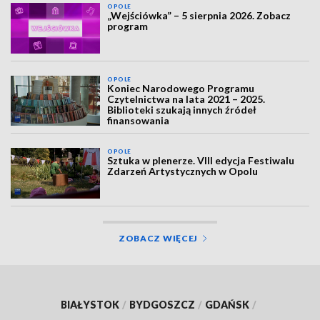
OPOLE
„Wejściówka” – 5 sierpnia 2026. Zobacz
program
OPOLE
Koniec Narodowego Programu
Czytelnictwa na lata 2021 – 2025.
Biblioteki szukają innych źródeł
finansowania
OPOLE
Sztuka w plenerze. VIII edycja Festiwalu
Zdarzeń Artystycznych w Opolu
ZOBACZ WIĘCEJ
BIAŁYSTOK
/
BYDGOSZCZ
/
GDAŃSK
/