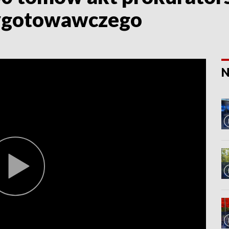
ygotowawczego
N