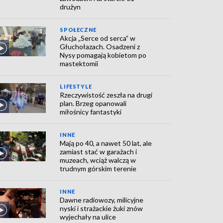
drużyn
SPOŁECZNE
Akcja „Serce od serca” w
Głuchołazach. Osadzeni z
Nysy pomagają kobietom po
mastektomii
LIFESTYLE
Rzeczywistość zeszła na drugi
plan. Brzeg opanowali
miłośnicy fantastyki
INNE
Mają po 40, a nawet 50 lat, ale
zamiast stać w garażach i
muzeach, wciąż walczą w
trudnym górskim terenie
INNE
Dawne radiowozy, milicyjne
nyski i strażackie żuki znów
wyjechały na ulice