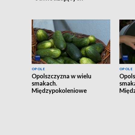
OPOLE
OPOLE
Opolszczyzna w wielu
Opols
smakach.
smak
Międzypokoleniowe
Międ
warsztaty z robienia
warsz
przetworów
prze