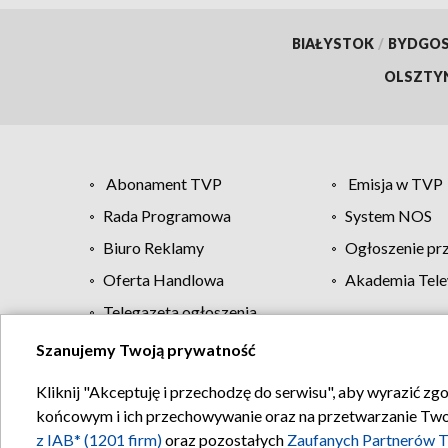
BIAŁYSTOK
/
BYDGO
OLSZTY
Abonament TVP
Emisja w TVP
Rada Programowa
System NOS
Biuro Reklamy
Ogłoszenie pr
Oferta Handlowa
Akademia Tele
Telegazeta ogłoszenia
Szanujemy Twoją prywatność
Regulamin TVP
Kliknij "Akceptuję i przechodzę do serwisu", aby wyrazić zg
końcowym i ich przechowywanie oraz na przetwarzanie Twoich
z IAB* (1201 firm)
oraz pozostałych
Zaufanych Partnerów T