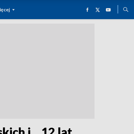
ęcej
ch i... 12 lat