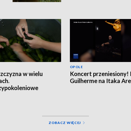
OPOLE
zczyzna w wielu
Koncert przeniesiony!
ach.
Guilherme na Itaka Are
zypokoleniowe
taty z robienia
tworów
ZOBACZ WIĘCEJ