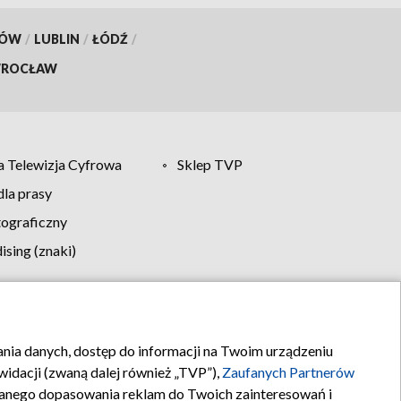
KÓW
/
LUBLIN
/
ŁÓDŹ
/
ROCŁAW
 Telewizja Cyfrowa
Sklep TVP
la prasy
tograficzny
sing (znaki)
klamy
Kontakt
rania danych, dostęp do informacji na Twoim urządzeniu
idacji (zwaną dalej również „TVP”),
Zaufanych Partnerów
anego dopasowania reklam do Twoich zainteresowań i