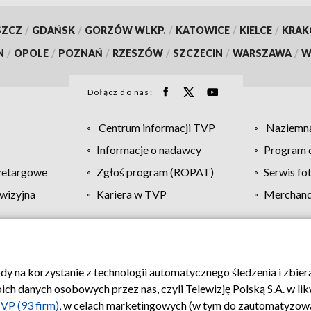
SZCZ
/
GDAŃSK
/
GORZÓW WLKP.
/
KATOWICE
/
KIELCE
/
KRA
N
/
OPOLE
/
POZNAŃ
/
RZESZÓW
/
SZCZECIN
/
WARSZAWA
/
W
Dołącz do nas:
Centrum informacji TVP
Naziemna
Informacje o nadawcy
Program d
zetargowe
Zgłoś program (ROPAT)
Serwis fo
wizyjna
Kariera w TVP
Merchandi
Polityka prywatności
Moje zgody
Pomoc
Biuro re
ody na korzystanie z technologii automatycznego śledzenia i zbie
 danych osobowych przez nas, czyli Telewizję Polską S.A. w likw
VP (93 firm)
, w celach marketingowych (w tym do zautomatyzow