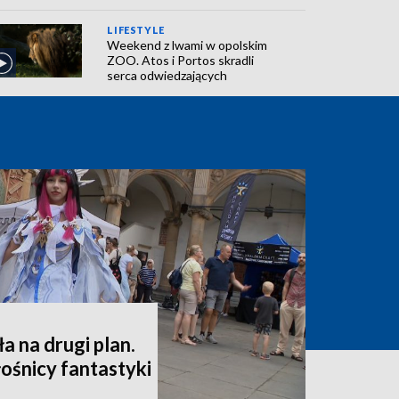
LIFESTYLE
Weekend z lwami w opolskim
ZOO. Atos i Portos skradli
serca odwiedzających
a na drugi plan.
ośnicy fantastyki