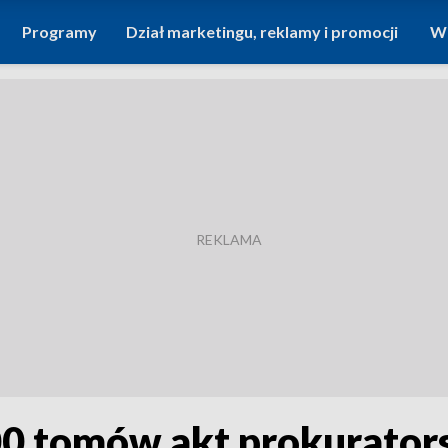
Programy
Dział marketingu, reklamy i promocji
Wi
0 tomów akt prokuratorski