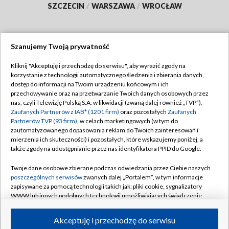
SZCZECIN
/
WARSZAWA
/
WROCŁAW
Szanujemy Twoją prywatność
Dołącz do nas:
Kliknij "Akceptuję i przechodzę do serwisu", aby wyrazić zgody na
korzystanie z technologii automatycznego śledzenia i zbierania danych,
TVP
dostęp do informacji na Twoim urządzeniu końcowym i ich
Abonament TVP
przechowywanie oraz na przetwarzanie Twoich danych osobowych przez
Regulamin TVP
nas, czyli Telewizję Polską S.A. w likwidacji (zwaną dalej również „TVP”),
Emisja w TVP
Zaufanych Partnerów z IAB* (1201 firm)
oraz pozostałych
Zaufanych
Polityka prywatności
Partnerów TVP (93 firm)
, w celach marketingowych (w tym do
Centrum informacji TVP
Moje zgody
zautomatyzowanego dopasowania reklam do Twoich zainteresowań i
mierzenia ich skuteczności) i pozostałych, które wskazujemy poniżej, a
Naziemna Telewizja Cyfrowa
Pomoc
także zgody na udostępnianie przez nas identyfikatora PPID do Google.
Sklep TVP
Biuro reklamy
Twoje dane osobowe zbierane podczas odwiedzania przez Ciebie naszych
Rada Programowa
poszczególnych serwisów
zwanych dalej „Portalem”, w tym informacje
Kontakt
zapisywane za pomocą technologii takich jak: pliki cookie, sygnalizatory
System NOS
WWW lub innych podobnych technologii umożliwiających świadczenie
dopasowanych i bezpiecznych usług, personalizację treści oraz reklam,
Informacje o nadawcy
Kanały
udostępnianie funkcji mediów społecznościowych oraz analizowanie
Akceptuję i przechodzę do serwisu
ruchu w Internecie.
Program dla prasy