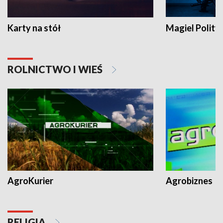
Karty na stół
Magiel Polity
ROLNICTWO I WIEŚ
AgroKurier
Agrobiznes
RELIGIA