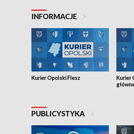
Juniorów Młodszych w kolarstwie
Otwartyc
torowym.
plażowej
INFORMACJE
meczu Ko
Kurier Opolski Flesz
Kurier 
główn
PUBLICYSTYKA