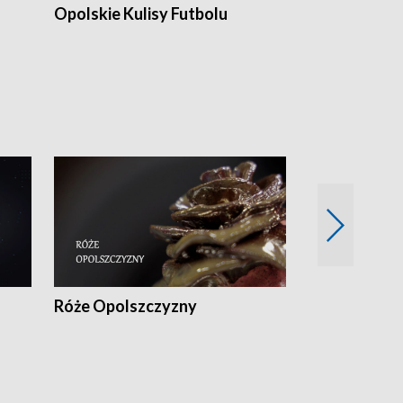
Opolskie Kulisy Futbolu
Złote chwile
sportu
Róże Opolszczyzny
Czas report