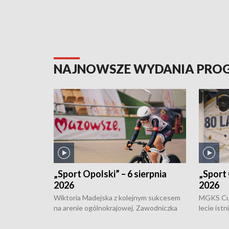
NAJNOWSZE WYDANIA PR
„Sport Opolski” – 6 sierpnia
„Sport 
2026
2026
Wiktoria Madejska z kolejnym sukcesem
MGKS Cuk
na arenie ogólnokrajowej. Zawodniczka
lecie ist
Klubu Kolarskiego Ziemia Brzeska
odbył się
została podwójna Mistrzynią Polski
również o