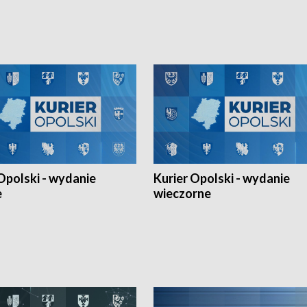
h Mistrzostw w siatkówce
w ramach Ligi Narodów. Rywalizacja
 amatorów w Opolu oraz o
odbyła się w węgierskim Szolnok.
lejarza Opole. Zapraszamy!
Opolski - wydanie
Kurier Opolski - wydanie
e
wieczorne