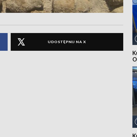
UDOSTĘPNIJ NA X
K
O
K