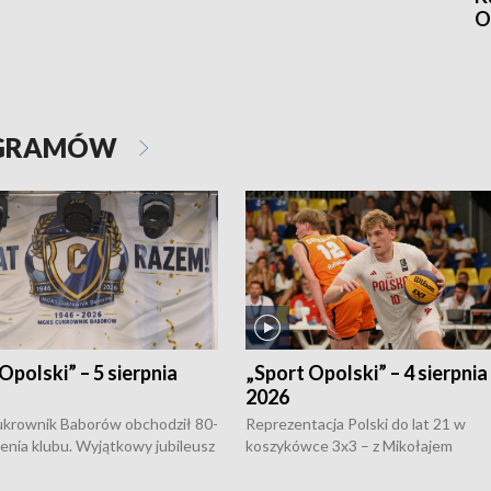
O
OGRAMÓW
Opolski” – 5 sierpnia
„Sport Opolski” – 4 sierpnia
2026
rownik Baborów obchodził 80-
Reprezentacja Polski do lat 21 w
nienia klubu. Wyjątkowy jubileusz
koszykówce 3x3 – z Mikołajem
 na sportowo. W programie
Kowalczykiem z opolskiego AZS-u 
 turnieju eliminacyjnym
składzie - wygrała dwa z trzech tur