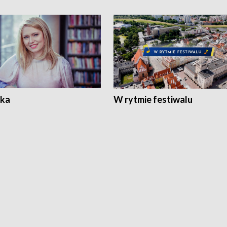
ka
W rytmie festiwalu