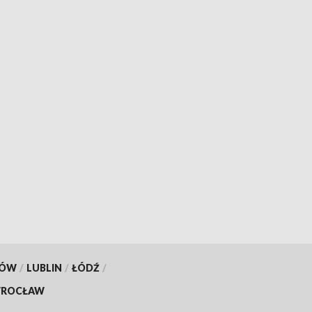
KÓW
/
LUBLIN
/
ŁÓDŹ
/
ROCŁAW