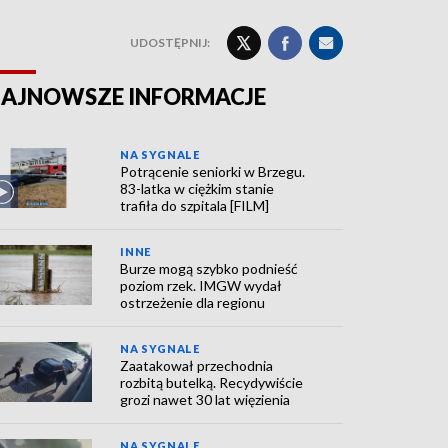
UDOSTĘPNIJ:
AJNOWSZE INFORMACJE
NA SYGNALE
Potrącenie seniorki w Brzegu.
83-latka w ciężkim stanie
trafiła do szpitala [FILM]
INNE
Burze mogą szybko podnieść
poziom rzek. IMGW wydał
ostrzeżenie dla regionu
NA SYGNALE
Zaatakował przechodnia
rozbitą butelką. Recydywiście
grozi nawet 30 lat więzienia
NA SYGNALE