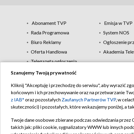
Abonament TVP
Emisja w TVP
Rada Programowa
System NOS
Biuro Reklamy
Ogłoszenie pr
Oferta Handlowa
Akademia Tele
Telegazeta ogłoszenia
Szanujemy Twoją prywatność
Regulamin TVP
Kliknij "Akceptuję i przechodzę do serwisu", aby wyrazić zg
końcowym i ich przechowywanie oraz na przetwarzanie Twoich
z IAB*
oraz pozostałych
Zaufanych Partnerów TVP
, w cela
skuteczności) i pozostałych, które wskazujemy poniżej, a t
Twoje dane osobowe zbierane podczas odwiedzania przez 
takich jak: pliki cookie, sygnalizatory WWW lub innych pod