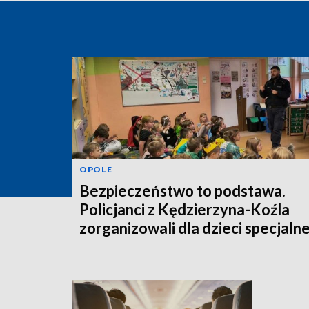
OPOLE
Bezpieczeństwo to podstawa.
Policjanci z Kędzierzyna-Koźla
zorganizowali dla dzieci specjaln
spotkania przed feriami