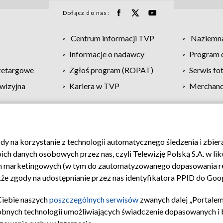
Dołącz do nas:
Centrum informacji TVP
Naziemna
Informacje o nadawcy
Program d
zetargowe
Zgłoś program (ROPAT)
Serwis fo
wizyjna
Kariera w TVP
Merchandi
Polityka prywatności
Moje zgody
Pomoc
Biuro re
ody na korzystanie z technologii automatycznego śledzenia i zbie
 danych osobowych przez nas, czyli Telewizję Polską S.A. w likw
ch marketingowych (w tym do zautomatyzowanego dopasowania re
akże zgody na udostępnianie przez nas identyfikatora PPID do Goo
Ciebie naszych
poszczególnych serwisów
zwanych dalej „Portalem
obnych technologii umożliwiających świadczenie dopasowanych i be