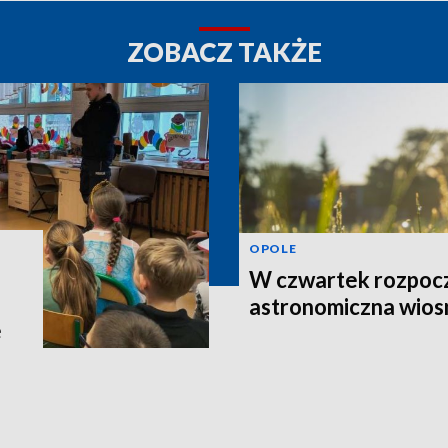
ZOBACZ TAKŻE
OPOLE
W czwartek rozpocz
astronomiczna wios
e