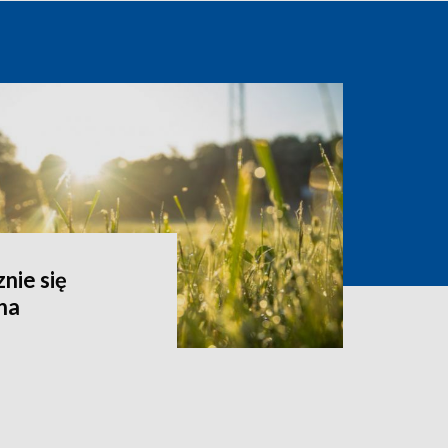
nie się
na