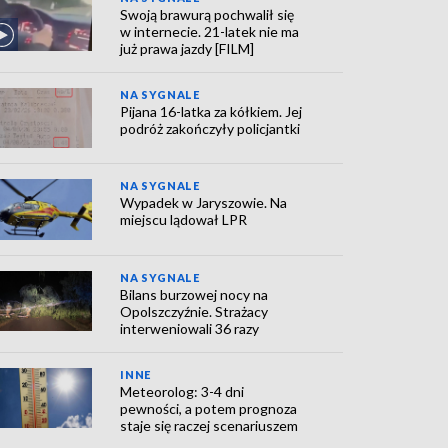
Swoją brawurą pochwalił się
w internecie. 21-latek nie ma
już prawa jazdy [FILM]
NA SYGNALE
Pijana 16-latka za kółkiem. Jej
podróż zakończyły policjantki
NA SYGNALE
Wypadek w Jaryszowie. Na
miejscu lądował LPR
NA SYGNALE
Bilans burzowej nocy na
Opolszczyźnie. Strażacy
interweniowali 36 razy
INNE
Meteorolog: 3-4 dni
pewności, a potem prognoza
staje się raczej scenariuszem