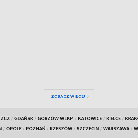
ZOBACZ WIĘCEJ
SZCZ
/
GDAŃSK
/
GORZÓW WLKP.
/
KATOWICE
/
KIELCE
/
KRA
N
/
OPOLE
/
POZNAŃ
/
RZESZÓW
/
SZCZECIN
/
WARSZAWA
/
W