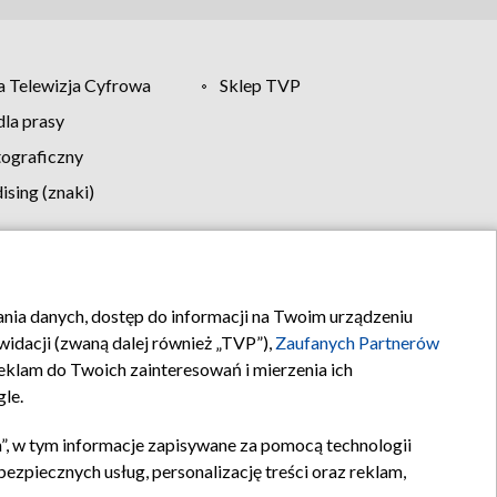
 Telewizja Cyfrowa
Sklep TVP
la prasy
tograficzny
sing (znaki)
klamy
Kontakt
rania danych, dostęp do informacji na Twoim urządzeniu
idacji (zwaną dalej również „TVP”),
Zaufanych Partnerów
klam do Twoich zainteresowań i mierzenia ich
gle.
”, w tym informacje zapisywane za pomocą technologii
zpiecznych usług, personalizację treści oraz reklam,