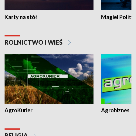
Karty na stół
Magiel Polity
ROLNICTWO I WIEŚ
AgroKurier
Agrobiznes
RELIGIA