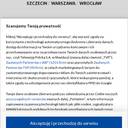
SZCZECIN
/
WARSZAWA
/
WROCŁAW
Szanujemy Twoją prywatność
Dołącz do nas:
Kliknij "Akceptuję i przechodzę do serwisu", aby wyrazić zgody na
korzystanie z technologii automatycznego śledzenia i zbierania danych,
TVP
dostęp do informacji na Twoim urządzeniu końcowym i ich
Abonament TVP
przechowywanie oraz na przetwarzanie Twoich danych osobowych przez
Regulamin TVP
nas, czyli Telewizję Polską S.A. w likwidacji (zwaną dalej również „TVP”),
Emisja w TVP
Zaufanych Partnerów z IAB* (1201 firm)
oraz pozostałych
Zaufanych
Polityka prywatności
Partnerów TVP (93 firm)
, w celach marketingowych (w tym do
Centrum informacji TVP
Moje zgody
zautomatyzowanego dopasowania reklam do Twoich zainteresowań i
mierzenia ich skuteczności) i pozostałych, które wskazujemy poniżej, a
Naziemna Telewizja Cyfrowa
Pomoc
także zgody na udostępnianie przez nas identyfikatora PPID do Google.
Sklep TVP
Biuro reklamy
Twoje dane osobowe zbierane podczas odwiedzania przez Ciebie naszych
Rada Programowa
poszczególnych serwisów
zwanych dalej „Portalem”, w tym informacje
Kontakt
zapisywane za pomocą technologii takich jak: pliki cookie, sygnalizatory
System NOS
WWW lub innych podobnych technologii umożliwiających świadczenie
dopasowanych i bezpiecznych usług, personalizację treści oraz reklam,
Informacje o nadawcy
Kanały
udostępnianie funkcji mediów społecznościowych oraz analizowanie
Akceptuję i przechodzę do serwisu
ruchu w Internecie.
Program dla prasy