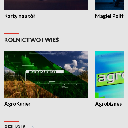
Karty na stół
Magiel Polity
ROLNICTWO I WIEŚ
AgroKurier
Agrobiznes
RELIGIA