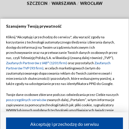
SZCZECIN
/
WARSZAWA
/
WROCŁAW
Szanujemy Twoją prywatność
Dołącz do nas:
Kliknij "Akceptuję i przechodzę do serwisu", aby wyrazić zgody na
korzystanie z technologii automatycznego śledzenia i zbierania danych,
TVP
dostęp do informacji na Twoim urządzeniu końcowym i ich
Abonament TVP
przechowywanie oraz na przetwarzanie Twoich danych osobowych przez
Regulamin TVP
nas, czyli Telewizję Polską S.A. w likwidacji (zwaną dalej również „TVP”),
Emisja w TVP
Zaufanych Partnerów z IAB* (1201 firm)
oraz pozostałych
Zaufanych
Polityka prywatności
Partnerów TVP (93 firm)
, w celach marketingowych (w tym do
Centrum informacji TVP
Moje zgody
zautomatyzowanego dopasowania reklam do Twoich zainteresowań i
mierzenia ich skuteczności) i pozostałych, które wskazujemy poniżej, a
Naziemna Telewizja Cyfrowa
Pomoc
także zgody na udostępnianie przez nas identyfikatora PPID do Google.
Sklep TVP
Biuro reklamy
Twoje dane osobowe zbierane podczas odwiedzania przez Ciebie naszych
Rada Programowa
poszczególnych serwisów
zwanych dalej „Portalem”, w tym informacje
Kontakt
zapisywane za pomocą technologii takich jak: pliki cookie, sygnalizatory
System NOS
WWW lub innych podobnych technologii umożliwiających świadczenie
dopasowanych i bezpiecznych usług, personalizację treści oraz reklam,
Informacje o nadawcy
Kanały
udostępnianie funkcji mediów społecznościowych oraz analizowanie
Akceptuję i przechodzę do serwisu
ruchu w Internecie.
Program dla prasy