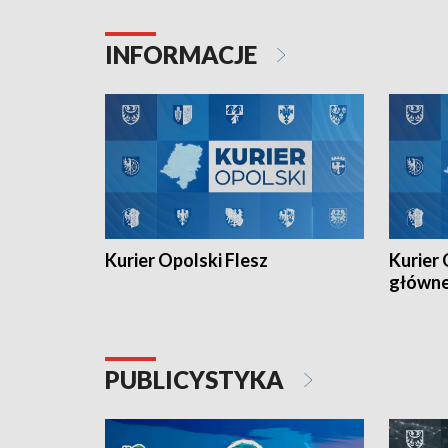
Juniorów Młodszych w kolarstwie
Otwartyc
torowym.
plażowej
INFORMACJE
meczu Ko
Kurier Opolski Flesz
Kurier 
główn
PUBLICYSTYKA