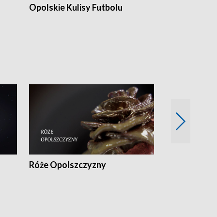
Opolskie Kulisy Futbolu
Złote chwile
sportu
Róże Opolszczyzny
Czas report