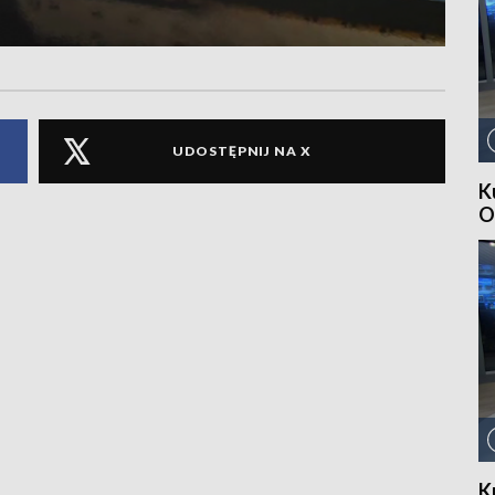
UDOSTĘPNIJ NA X
K
O
K