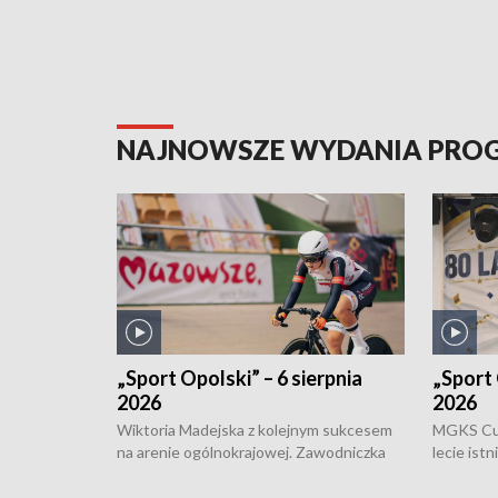
NAJNOWSZE WYDANIA PR
„Sport Opolski” – 6 sierpnia
„Sport 
2026
2026
Wiktoria Madejska z kolejnym sukcesem
MGKS Cuk
na arenie ogólnokrajowej. Zawodniczka
lecie ist
Klubu Kolarskiego Ziemia Brzeska
odbył się
została podwójna Mistrzynią Polski
również o