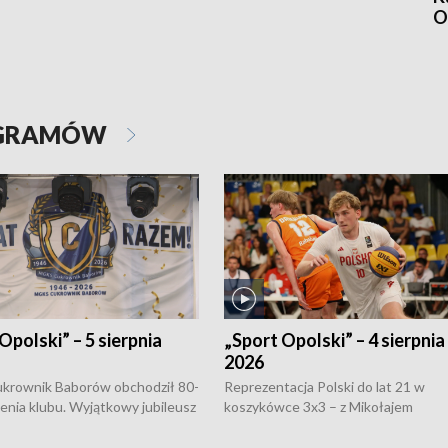
O
OGRAMÓW
Opolski” – 5 sierpnia
„Sport Opolski” – 4 sierpnia
2026
rownik Baborów obchodził 80-
Reprezentacja Polski do lat 21 w
nienia klubu. Wyjątkowy jubileusz
koszykówce 3x3 – z Mikołajem
 na sportowo. W programie
Kowalczykiem z opolskiego AZS-u 
 turnieju eliminacyjnym
składzie - wygrała dwa z trzech tur