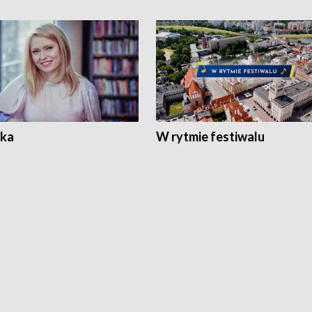
ka
W rytmie festiwalu