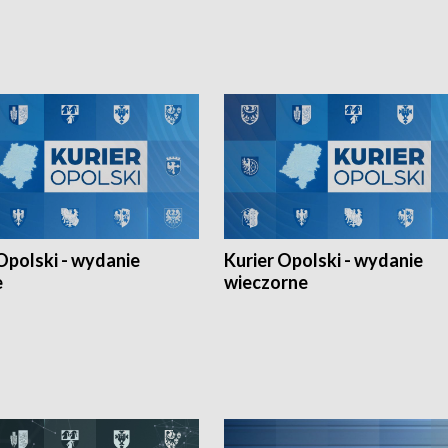
h Mistrzostw w siatkówce
w ramach Ligi Narodów. Rywalizacja
 amatorów w Opolu oraz o
odbyła się w węgierskim Szolnok.
lejarza Opole. Zapraszamy!
Opolski - wydanie
Kurier Opolski - wydanie
e
wieczorne