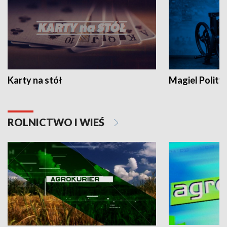
Karty na stół
Magiel Polity
ROLNICTWO I WIEŚ