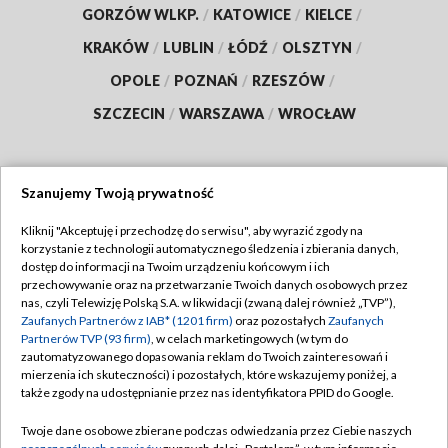
GORZÓW WLKP.
/
KATOWICE
/
KIELCE
/
KRAKÓW
/
LUBLIN
/
ŁÓDŹ
/
OLSZTYN
/
OPOLE
/
POZNAŃ
/
RZESZÓW
/
SZCZECIN
/
WARSZAWA
/
WROCŁAW
Szanujemy Twoją prywatność
Dołącz do nas:
Kliknij "Akceptuję i przechodzę do serwisu", aby wyrazić zgody na
korzystanie z technologii automatycznego śledzenia i zbierania danych,
TVP
dostęp do informacji na Twoim urządzeniu końcowym i ich
Abonament TVP
przechowywanie oraz na przetwarzanie Twoich danych osobowych przez
Regulamin TVP
nas, czyli Telewizję Polską S.A. w likwidacji (zwaną dalej również „TVP”),
Emisja w TVP
Zaufanych Partnerów z IAB* (1201 firm)
oraz pozostałych
Zaufanych
Polityka prywatności
Partnerów TVP (93 firm)
, w celach marketingowych (w tym do
Centrum informacji TVP
Moje zgody
zautomatyzowanego dopasowania reklam do Twoich zainteresowań i
mierzenia ich skuteczności) i pozostałych, które wskazujemy poniżej, a
Naziemna Telewizja Cyfrowa
Pomoc
także zgody na udostępnianie przez nas identyfikatora PPID do Google.
Sklep TVP
Biuro reklamy
Twoje dane osobowe zbierane podczas odwiedzania przez Ciebie naszych
Rada Programowa